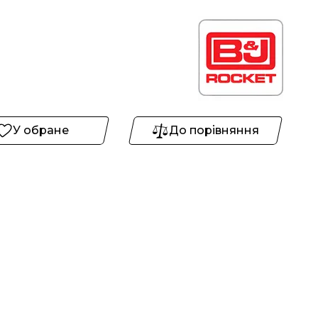
У обране
До порівняння