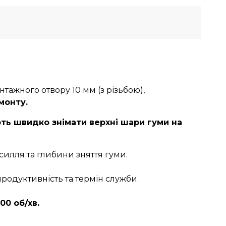
тажного отвору 10 мм (з різьбою),
монту.
ть швидко знімати верхні шари гуми на
силля та глибини зняття гуми.
родуктивність та термін служби.
0 об/хв.