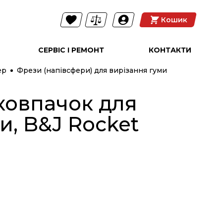
Кошик
СЕРВІС І РЕМОНТ
КОНТАКТИ
ер
Фрези (напівсфери) для вирізання гуми
ковпачок для
и, B&J Rocket