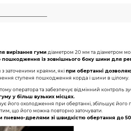
м
ля вирізання гуми
діаметром 20 мм та діаметром мон
о пошкодження із зовнішнього боку шини для ре
 з заточеними краями, які
при обертанні дозволяю
чення ступеня пошкодження корда і шини в цілому.
тому оператора та забезпечує відмінний контроль зу
уму у більш вузьких місцях.
чує його охолодження при обертанні, збільшує його п
 тим, що його можна повторно заточувати.
 пневмо-дрелями зі швидкістю обертання до 500