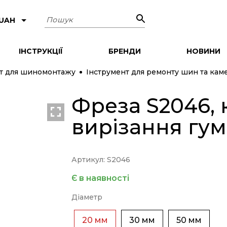
Пошук
 UAH
ІНСТРУКЦІЇ
БРЕНДИ
НОВИНИ
т для шиномонтажу
Інструмент для ремонту шин та кам
Фреза S2046, 
вирізання гум
Артикул: S2046
Є в наявності
Діаметр
20 мм
30 мм
50 мм