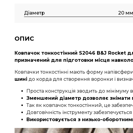
Діаметр
20 м
ОПИС
Ковпачок тонкостінний S2046 B&J Rocket д
призначений для підготовки місця навкол
Ковпачки тонкостінні мають форму напівсфери
шині
до корда для створення воронки і визна
Проста конструкція зводить до мінімуму в
Зменшений діаметр дозволяє знімати г
Так як ковпачок тонкостінний, це забезпе
Довговічність інструменту забезпечується
Використовується з низько-оборотними