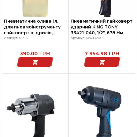
Пневматична олива 1л,
Пневматичний гайковерт
для пневмоінструменту
ударний KING TONY
гайковертів, дрилів,
33421-040, 1/2", 678 Нм
шліфмашин, OP-1L ARIAN
Артикул: OP-1L
Артикул: 33421-040
390.00
ГРН
7 954.98
ГРН