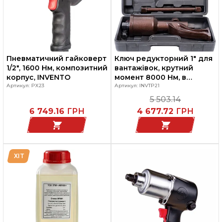
Пневматичний гайковерт
Ключ редукторний 1" для
1/2", 1600 Нм, композитний
вантажівок, крутний
корпус, INVENTO
момент 8000 Нм, в
Артикул: PX23
пластиковому кейсі,
Артикул: INVTP21
INVENTO
5 503.14
6 749.16
ГРН
4 677.72
ГРН
ХІТ