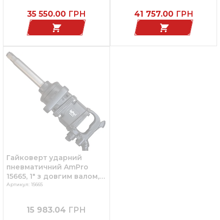
35 550.00
ГРН
41 757.00
ГРН
Гайковерт ударний
пневматичний AmPro
15665, 1" з довгим валом,
вантажний, 2600 Нм
Артикул: 15665
15 983.04
ГРН