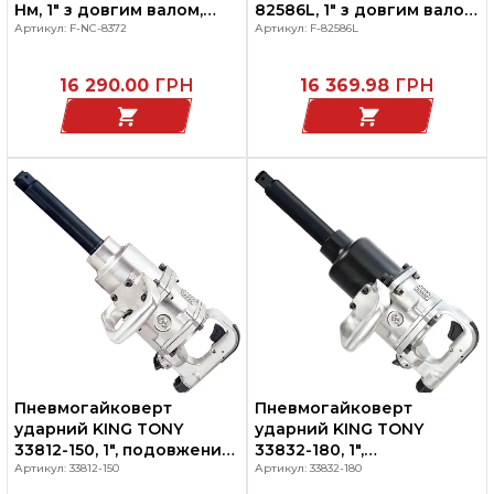
Нм, 1" з довгим валом,
82586L, 1" з довгим валом,
FORSAGE F-NC-8372
Артикул: F-NC-8372
вантажний, 3800 Нм
Артикул: F-82586L
16 290.00
ГРН
16 369.98
ГРН
Пневмогайковерт
Пневмогайковерт
ударний KING TONY
ударний KING TONY
33812-150, 1", подовжений,
33832-180, 1",
вантажний, 2033 Нм
Артикул: 33812-150
подовжений, вантажний,
Артикул: 33832-180
2440 Нм