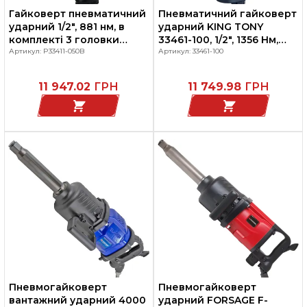
Гайковерт пневматичний
Пневматичний гайковерт
ударний 1/2", 881 нм, в
ударний KING TONY
комплекті 3 головки
33461-100, 1/2", 1356 Нм,
торцеві, KING-TONY
Артикул: P33411-050B
композитний корпус
Артикул: 33461-100
P33411-050B
11 947.02
ГРН
11 749.98
ГРН
Пневмогайковерт
Пневмогайковерт
вантажний ударний 4000
ударний FORSAGE F-