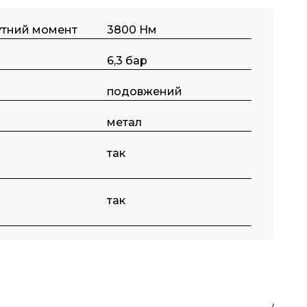
утний момент
3800 Нм
6,3 бар
подовжений
метал
так
так