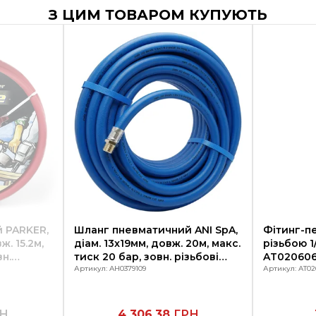
З ЦИМ ТОВАРОМ КУПУЮТЬ
 PARKER,
Шланг пневматичний ANI SpA,
Фітинг-пе
ж. 15.2м,
діам. 13x19мм, довж. 20м, макс.
різьбою 1/
вн.
тиск 20 бар, зовн. різьбові
AT020606
"
з'єднання ½"
Артикул: AH0379109
швидкоро
Артикул: AT02
Н
4 306.38
ГРН