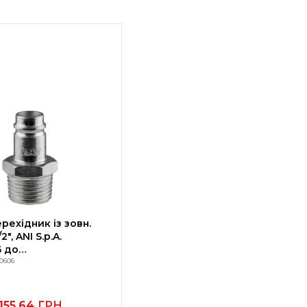
рехідник із зовн.
2", ANI S.p.A.
 до
з'ємного з'єднання
0606
155.64
ГРН