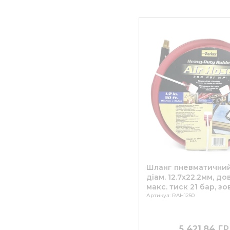
Шланг пневматичний
діам. 12.7x22.2мм, дов
макс. тиск 21 бар, зо
різьбові з'єднання ½
Артикул: RAH1250
5 421.84
ГР