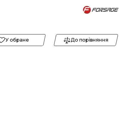
У обране
До порівняння