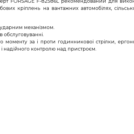
рт FORSAGE F-82586L рекомендований для викона
зьбових кріплень на вантажних автомобілях, сільсь
ударним механізмом.
в обслуговуванні.
о моменту за і проти годинникової стрілки, ерго
и і надійного контролю над пристроєм.