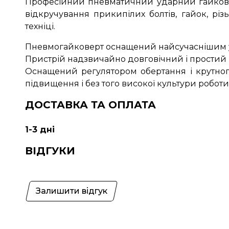
Професійний пневматичний ударний гайкове
відкручування прикипілих болтів, гайок, рі
техніці.
Пневмогайковерт оснащений найсучаснішим 
Пристрій надзвичайно довговічний і простий 
Оснащений регулятором обертання і крутног
підвищення і без того високої культури робот
ДОСТАВКА ТА ОПЛАТА
1-3 дні
ВІДГУКИ
Залишити відгук