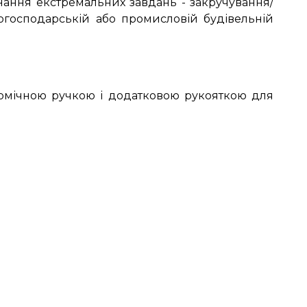
ння екстремальних завдань - закручування/
когосподарській або промисловій будівельній
номічною ручкою і додатковою рукояткою для