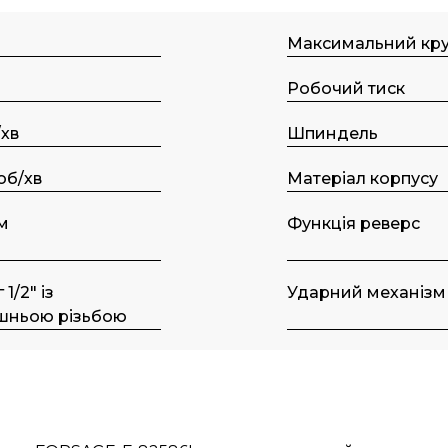
Максимальний кр
Робочий тиск
/хв
Шпиндель
об/хв
Матеріал корпусу
мм
Функція реверс
 1/2" із
Ударний механізм
шньою різьбою