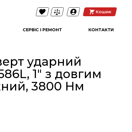
Кошик
СЕРВІС І РЕМОНТ
КОНТАКТИ
ерт ударний
86L, 1" з довгим
жний, 3800 Нм