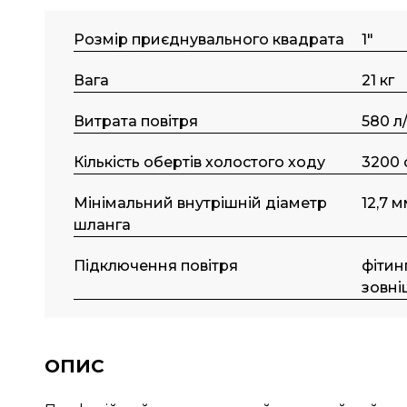
Розмір приєднувального квадрата
1"
Вага
21 кг
Витрата повітря
580 л
Кількість обертів холостого ходу
3200 
Мінімальний внутрішній діаметр
12,7 
шланга
Підключення повітря
фітинг
зовні
ОПИС