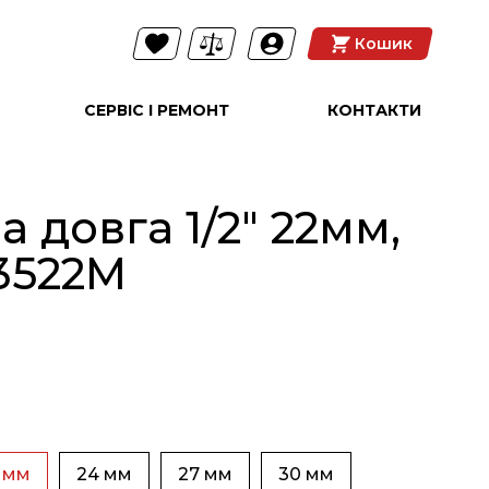
Кошик
СЕРВІС І РЕМОНТ
КОНТАКТИ
 довга 1/2" 22мм,
3522M
 мм
24 мм
27 мм
30 мм