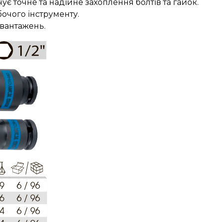
 точне та надійне захоплення болтів та гайок.
очого інструменту.
авантажень.