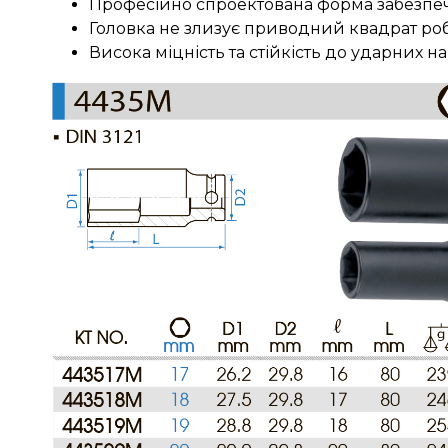
Професійно спроектована форма забезпечує
Головка не злизує приводний квадрат роб
Висока міцність та стійкість до ударних н