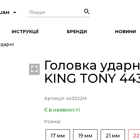
Пошук
 UAH
ІНСТРУКЦІЇ
БРЕНДИ
НОВИНИ
ударні
Головка ударна
KING TONY 44
Артикул: 443522M
Є в наявності
Розмір
17 мм
19 мм
21 мм
22