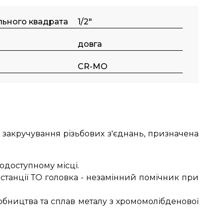
льного квадрата
1/2"
довга
CR-MO
 закручування різьбових з'єднань, призначена
одоступному місці.
 станції ТО головка - незамінний помічник при
робництва та сплав металу з хромомолібденової