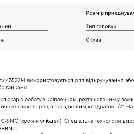
Розмір приєднува
нний
Тип головки
на
Сплав
рт.443522M використовується для відкручування або
або гайками.
слюсарю роботу з кріпленням, розташованим у важк
ичних гайковертів, з посадковим квадратом 1/2". На
лі CR-MO (хром-молібден). Спеціальна технологія ви
ічними.