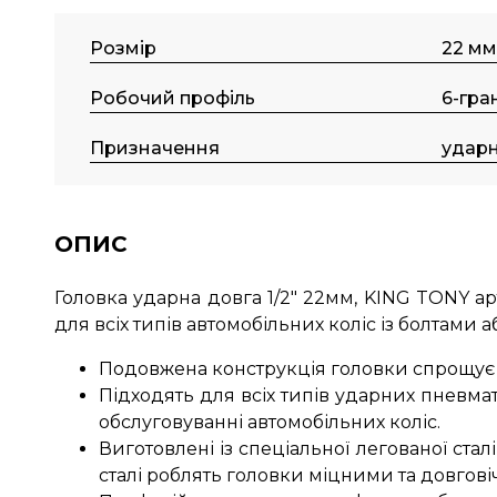
Розмір
22 мм
Робочий профіль
6-гра
Призначення
удар
ОПИС
Головка ударна довга 1/2" 22мм, KING TONY а
для всіх типів автомобільних коліс із болтами 
Подовжена конструкція головки спрощує 
Підходять для всіх типів ударних пневмат
обслуговуванні автомобільних коліс.
Виготовлені із спеціальної легованої ста
сталі роблять головки міцними та довгов