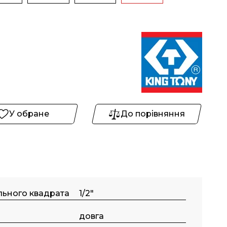
У обране
До порівняння
льного квадрата
1/2"
довга