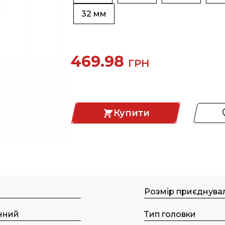
32 мм
469.98
ГРН
Купити
м
Розмір приєднува
нний
Тип головки