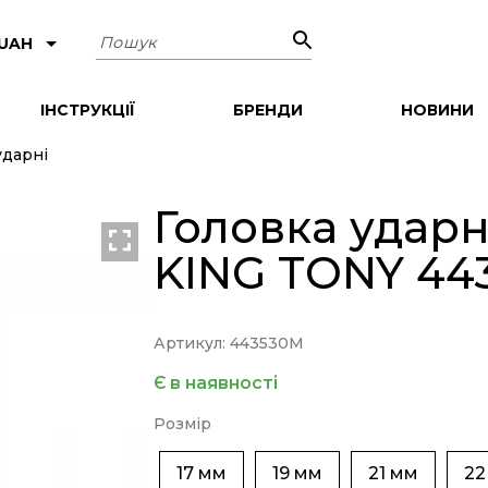
Пошук
 UAH
ІНСТРУКЦІЇ
БРЕНДИ
НОВИНИ
ударні
Головка ударна
KING TONY 44
Артикул: 443530М
Є в наявності
Розмір
17 мм
19 мм
21 мм
22