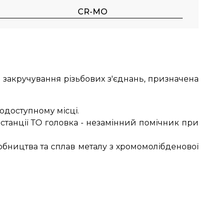
CR-MO
 закручування різьбових з'єднань, призначена
одоступному місці.
 станції ТО головка - незамінний помічник при
робництва та сплав металу з хромомолібденової