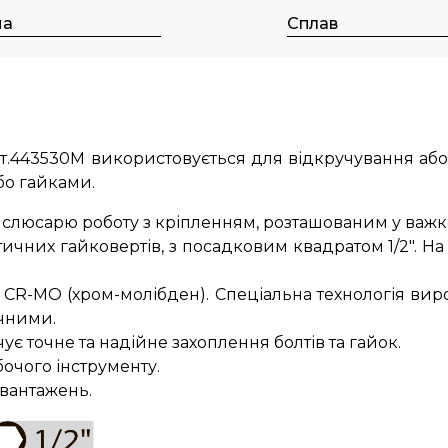
на
Сплав
рт.443530M використовується для відкручування або
або гайками.
слюсарю роботу з кріпленням, розташованим у важк
ичних гайковертів, з посадковим квадратом 1/2". На
лі CR-MO (хром-молібден). Спеціальна технологія ви
ічними.
 точне та надійне захоплення болтів та гайок.
очого інструменту.
авантажень.