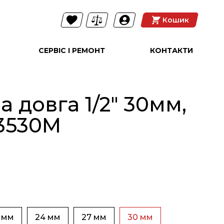
Кошик
СЕРВІС І РЕМОНТ
КОНТАКТИ
 довга 1/2" 30мм,
3530M
 мм
24 мм
27 мм
30 мм