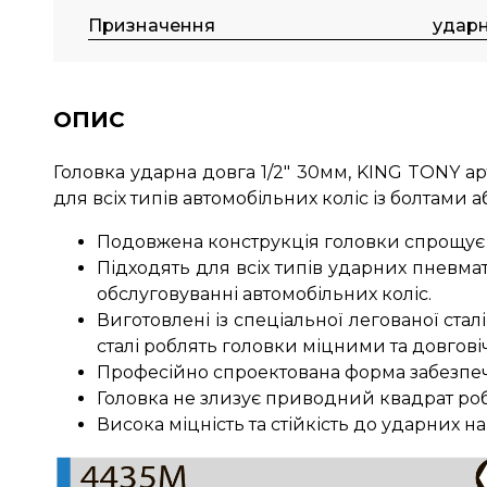
Призначення
удар
ОПИС
Головка ударна довга 1/2" 30мм, KING TONY а
для всіх типів автомобільних коліс із болтами 
Подовжена конструкція головки спрощує 
Підходять для всіх типів ударних пневмат
обслуговуванні автомобільних коліс.
Виготовлені із спеціальної легованої ста
сталі роблять головки міцними та довгов
Професійно спроектована форма забезпечує
Головка не злизує приводний квадрат роб
Висока міцність та стійкість до ударних н