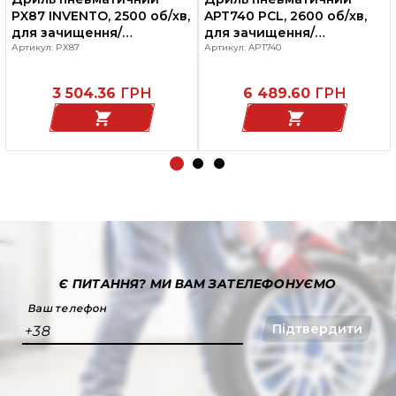
PX87 INVENTO, 2500 об/хв,
APT740 PCL, 2600 об/хв,
для зачищення/
для зачищення/
шорохування шин що
Артикул: PX87
шорохування шин що
Артикул: APT740
ремонтуються
ремонтуються
3 504.36
ГРН
6 489.60
ГРН
Є ПИТАННЯ?
МИ ВАМ ЗАТЕЛЕФОНУЄМО
Ваш телефон
Підтвердити
+38