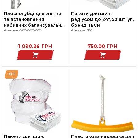
Плоскогубці для зняття
Пакети для шин,
та встановлення
радіусом до 24", 50 шт. уп,
набивних балансувальних
бренд TECH
тягарців, HOFMANN PW
Артикул: 0401-0001-000
Артикул: П90
1 090.26
ГРН
750.00
ГРН
ХІТ
Пакети для шин,
Пластикова накладка для