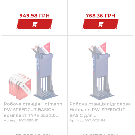
949.98
ГРН
768.36
ГРН
Робоча станція Hofmann
Робоча станція підголова
PW SPEEDCUT BASIC +
Hofmann PW, SPEEDCUT
комплект TYPE 355 2.0
BASIC для
SILVER/BLACK - 5 рулонів
Артикул: 5000-3550-111
балансувальних тягарців
Артикул: 0401-0023-181
балансувальних тягарців
TYPE 355/356/357