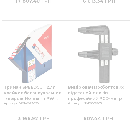
17 807.40
ГРН
16 613.34
ГРН
Тримач SPEEDCUT для
Вимірювач міжболтових
клейких балансувальних
відстаней дисків —
тягарців Hofmann PW
професійний PCD-метр
0401-0023-150, TYPE
Артикул: 0401-0023-150
Артикул: INVB6008835
355/356/357
3 166.92
ГРН
607.44
ГРН