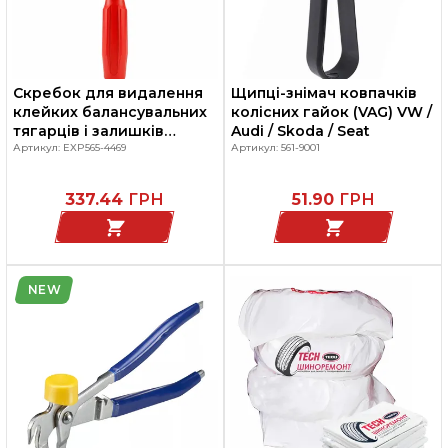
Скребок для видалення
Щипці-знімач ковпачків
клейких балансувальних
колісних гайок (VAG) VW /
тягарців і залишків
Audi / Skoda / Seat
клейкої стрічки з
Артикул: EXP565-4469
Артикул: 561-9001
легкосплавних та
кованих дисків
337.44
ГРН
51.90
ГРН
NEW