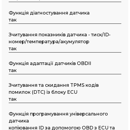
Функція діагностування датчика
так
Зчитування показників датчика - тиск/ID-
номер/температура/акумулятор
так
Функція адаптації датчиків OBDII
так
Зчитування та скидання TPMS кодів
помилок (DTC) із блоку ECU
так
Функція програмування універсального
датчика
копіювання ID за допомогою OBD з ECU та