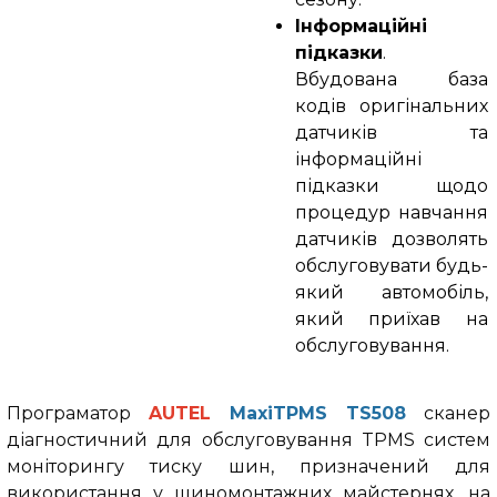
Інформаційні
підказки
.
Вбудована база
кодів оригінальних
датчиків та
інформаційні
підказки щодо
процедур навчання
датчиків дозволять
обслуговувати будь-
який автомобіль,
який приїхав на
обслуговування.
Програматор
AUTEL
MaxiTPMS TS508
сканер
діагностичний для обслуговування TPMS систем
моніторингу тиску шин, призначений для
використання у шиномонтажних майстернях, на