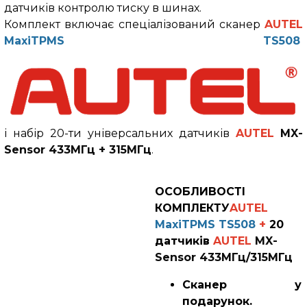
датчиків контролю тиску в шинах.
Комплект включає спеціалізований сканер
AUTEL
MaxiTPMS TS508
і набір 20-ти універсальних датчиків
AUTEL
MX-
Sensor 433МГц + 315МГц
.
ОСОБЛИВОСТІ
КОМПЛЕКТУ
AUTEL
MaxiTPMS TS508
+
20
датчиків
AUTEL
MX-
Sensor 433МГц/315МГц
Сканер
у
подарунок.