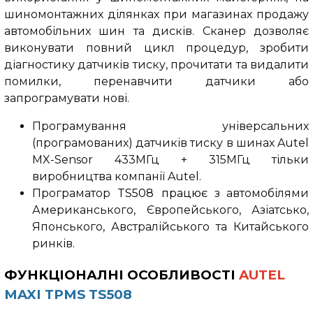
шиномонтажних ділянках при магазинах продажу
автомобільних шин та дисків. Сканер дозволяє
виконувати повний цикл процедур, зробити
діагностику датчиків тиску, прочитати та видалити
помилки, перенавчити датчики або
запрограмувати нові.
Програмування універсальних
(програмованих) датчиків тиску в шинах Autel
MX-Sensor 433МГц + 315МГц тільки
виробництва компанії Autel.
Програматор
TS508
працює
з автомобілями
Американського, Європейського, Азіатсько,
Японського, Австралійського та Китайського
ринків.
ФУНКЦІОНАЛНІ ОСОБЛИВОСТІ
AUTEL
MAXI TPMS TS508