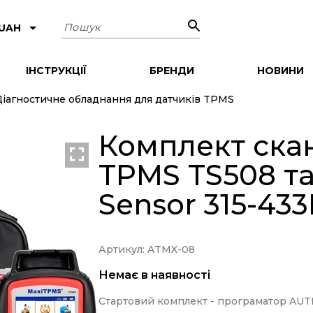
Пошук
 UAH
ІНСТРУКЦІЇ
БРЕНДИ
НОВИНИ
Діагностичне обладнання для датчиків TPMS
Комплект ска
TPMS TS508 та
Sensor 315-43
Артикул: ATMX-08
Немає в наявності
Стартовий комплект - програматор AUTE