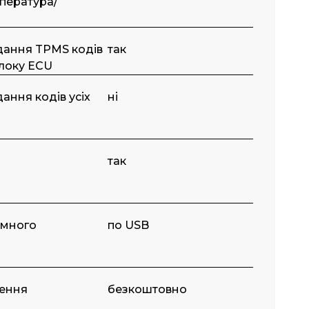
пература/
дання TPMS кодів
так
блоку ECU
ання кодів усіх
ні
так
амного
по USB
лення
безкоштовно