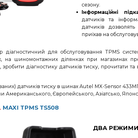
сезону.
Інформаційні підк
датчиків та інфор
датчиків дозволять
приїхав на обслугову
р діагностичний для обслуговування TPMS систе
, на шиномонтажних ділянках при магазинах про
зробити діагностику датчиків тиску, прочитати т
них) датчиків тиску в шинах Autel MX-Sensor 433МГц
и Американського, Європейського, Азіатсько, Японсь
L
MAXI TPMS TS508
ДВА РЕЖИМИ