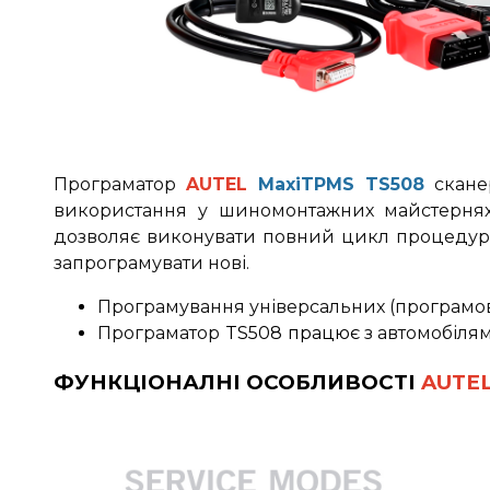
Програматор
AUTEL
MaxiTPMS TS508
скане
використання у шиномонтажних майстернях
дозволяє виконувати повний цикл процедур, 
запрограмувати нові.
Програмування універсальних (програмова
Програматор
TS508
працює
з автомобілям
ФУНКЦІОНАЛНІ ОСОБЛИВОСТІ
AUTE