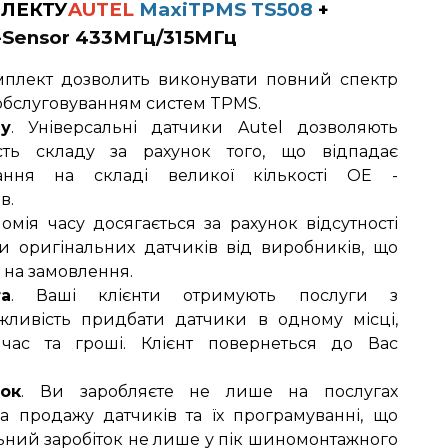
ЛЕКТУ
AUTEL
MaxiTPMS TS508
+
Sensor 433МГц/315МГц
мплект дозволить виконувати повний спектр
з обслуговуванням систем TPMS.
ду
. Універсальні датчики Autel дозволяють
ість складу за рахунок того, що відпадає
ігання на складі великої кількості OE -
в.
номія часу досягається за рахунок відсутності
ки оригінальних датчиків від виробників, що
 на замовлення.
та
. Ваші клієнти отримують послуги з
ливість придбати датчики в одному місці,
час та гроші. Клієнт повернеться до Вас
ок
. Ви заробляєте не лише на послугах
а продажу датчиків та їх програмуванні, що
льний заробіток не лише у пік шиномонтажного