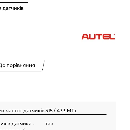
0 датчиків
До порівняння
х частот датчиків
315 / 433 МГц
иків датчика -
так