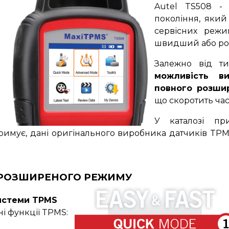
Autel
TS508 -
покоління, який
сервісних режи
швидший або ро
Залежно від ти
можливість в
повного розши
що скоротить час
У каталозі пр
тримує, дані оригінального виробника датчиків TPMS
 РОЗШИРЕНОГО РЕЖИМУ
истеми TPMS
і функції TPMS: