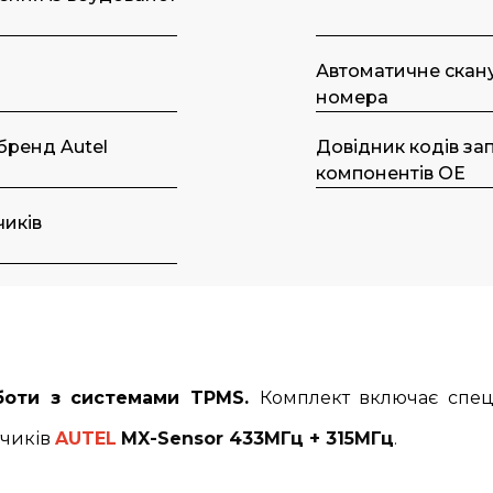
Автоматичне скану
номера
ренд Autel
Довідник кодів за
компонентів OE
чиків
боти з системами TPMS.
Комплект включає спец
тчиків
AUTEL
MX-Sensor 433МГц + 315МГц
.