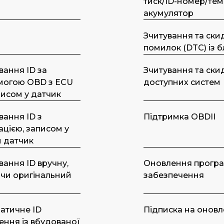
тиск/ID-номер/тем
акумулятор
Зчитування та ски
помилок (DTC) із 
вання ID за
Зчитування та скид
могою OBD з ECU
доступних систем
писом у датчик
вання ID з
Підтримка OBDII
ацією, записом у
 датчик
вання ID вручну,
Оновлення прогр
чи оригінальний
забезпечення
атичне ID
Підписка на онов
ення із вбудованої