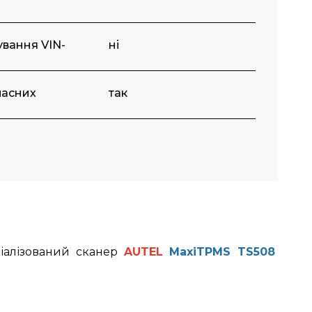
вання VIN-
ні
пасних
так
іалізований сканер
AUTEL
MaxiTPMS TS508