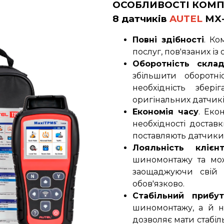
ОСОБЛИВОСТІ КОМП
8
датчиків
AUTEL
MX-
Повні здібності
. Ко
послуг, пов'язаних і
Оборотність скла
збільшити оборотн
необхідність збер
оригінальних датчикі
Економія часу
. Еко
необхідності достав
поставляють датчики
Лояльність клієн
шиномонтажу та мож
заощаджуючи свій 
обов'язково.
Стабільний прибут
шиномонтажу, а й н
дозволяє мати стабі