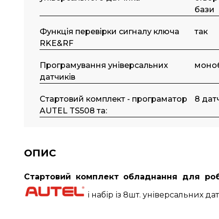
бази
Функція перевірки сигналу ключа
так
RKE&RF
Програмування універсальних
моноб
датчиків
Стартовий комплект - програматор
8 дат
AUTEL TS508 та:
ОПИС
Стартовий комплект обладнання для ро
і набір із 8шт. універсальних да