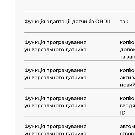
Функція адаптації датчиків OBDII
так
Функція програмування
копію
універсального датчика
допо
та за
Функція програмування
копію
універсального датчика
актив
новий
Функція програмування
копію
універсального датчика
вводя
ID
Функція програмування
автом
універсального датчика
створ