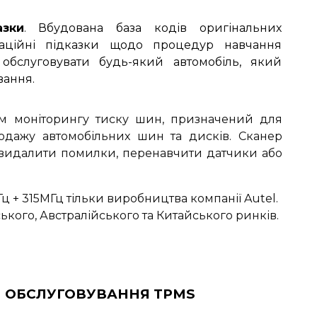
азки
. Вбудована база кодів оригінальних
маційні підказки щодо процедур навчання
 обслуговувати будь-який автомобіль, який
вання.
м моніторингу тиску шин, призначений для
дажу автомобільних шин та дисків. Сканер
а видалити помилки, перенавчити датчики або
 + 315МГц тільки виробництва компанії Autel.
кого, Австралійського та Китайського ринків.
 ОБСЛУГОВУВАННЯ TPMS