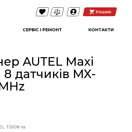
Кошик
СЕРВІС І РЕМОНТ
КОНТАКТИ
нер AUTEL Maxi
 8 датчиків MX-
3MHz
L TS508 та: