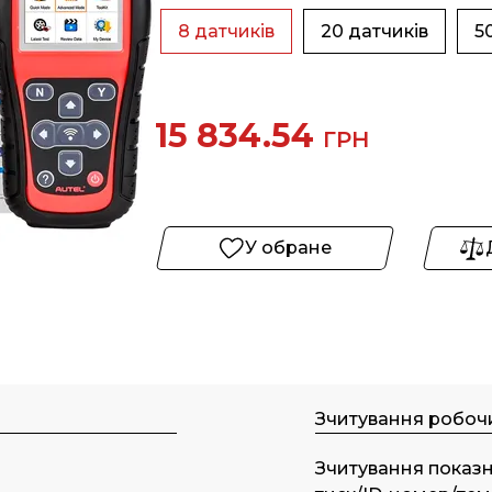
8 датчиків
20 датчиків
5
15 834.54
ГРН
У обране
Зчитування робочи
Зчитування показн