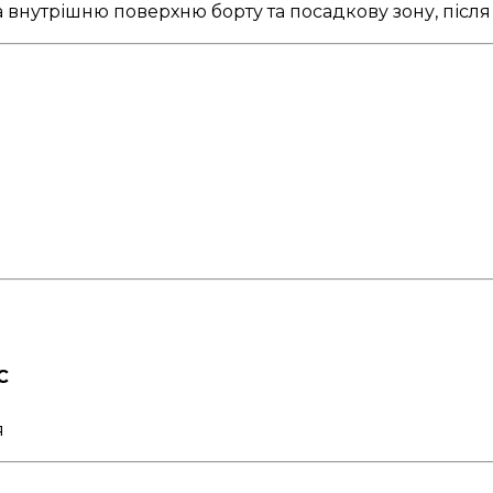
на внутрішню поверхню борту та посадкову зону, піс
C
я