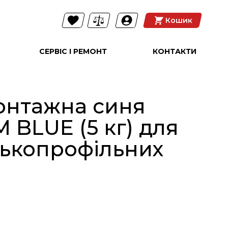
Кошик
СЕРВІС І РЕМОНТ
КОНТАКТИ
онтажна синя
ХІТ
BLUE (5 кг) для
зькопрофільних