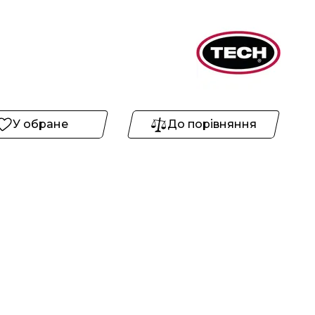
У обране
До порівняння