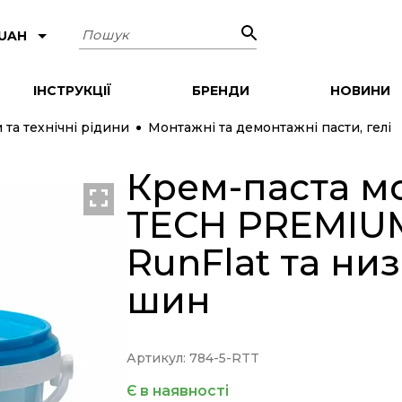
Пошук
 UAH
ІНСТРУКЦІЇ
БРЕНДИ
НОВИНИ
и та технічні рідини
Монтажні та демонтажні пасти, гелі
Крем-паста м
ХІТ
TECH PREMIUM 
RunFlat та ни
шин
Артикул: 784-5-RTT
Є в наявності