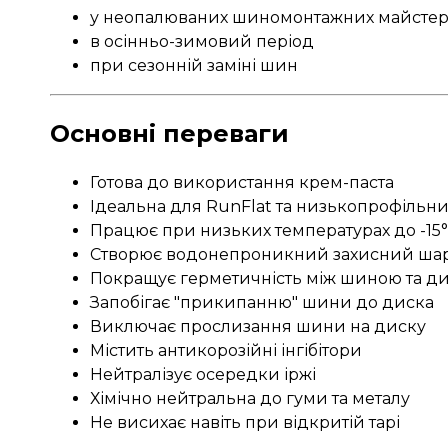
у неопалюваних шиномонтажних майстер
в осінньо-зимовий період
при сезонній заміні шин
Основні переваги
Готова до використання крем-паста
Ідеальна для RunFlat та низькопрофільн
Працює при низьких температурах до -15
Створює водонепроникний захисний ша
Покращує герметичність між шиною та д
Запобігає "прикипанню" шини до диска
Виключає прослизання шини на диску
Містить антикорозійні інгібітори
Нейтралізує осередки іржі
Хімічно нейтральна до гуми та металу
Не висихає навіть при відкритій тарі