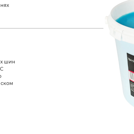
нях
их шин
°C
р
иском