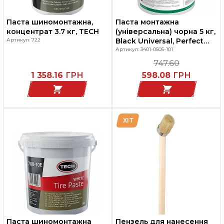
Паста шиномонтажна,
Паста монтажна
концентрат 3.7 кг, TECH
(універсальна) чорна 5 кг,
Артикул: 722
Black Universal, Perfect
Німеччина
Артикул: 3401-0505-101
747.60
1 358.16
ГРН
598.08
ГРН
ХІТ
Паста шиномонтажна
Пензель для нанесення