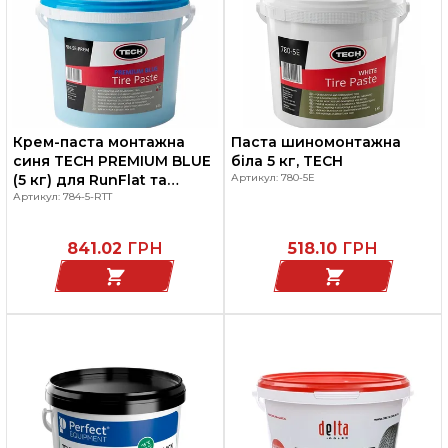
Крем-паста монтажна
Паста шиномонтажна
синя TECH PREMIUM BLUE
біла 5 кг, TECH
(5 кг) для RunFlat та
Артикул: 780-5Е
низькопрофільних шин
Артикул: 784-5-RTT
841.02
ГРН
518.10
ГРН