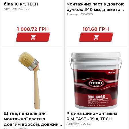
біла 10 кг, TECH
монтажних паст з довгою
Артикул: 780-10Е
ручкою 340 мм, діаметр
голівки 40 мм
Артикул: 593-0590
1 008.72
ГРН
181.68
ГРН
Щітка, пензель для
Рідина шиномонтажна
монтажної пасти з
RIM EASE - 19 л, TECH
довгим ворсом, довжина
Артикул: 720-5G