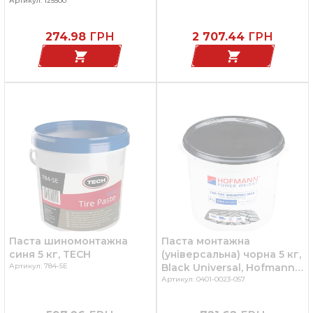
ручки 230 мм
Артикул: 125500
274.98
ГРН
2 707.44
ГРН
Паста шиномонтажна
Паста монтажна
синя 5 кг, TECH
(універсальна) чорна 5 кг,
Артикул: 784-5Е
Black Universal, Hofmann
PW, Німеччина
Артикул: 0401-0023-057