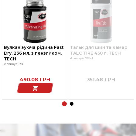
Вулканізуюча рідина Fast
Тальк для шин та камер
Dry, 236 мл, з пензликом,
TALC TIRE 450 г, TECH
TECH
Артикул: 706-1
Артикул: 760
490.08
ГРН
351.48
ГРН