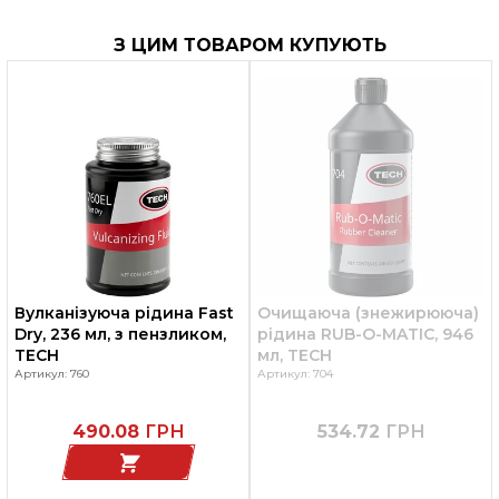
З ЦИМ ТОВАРОМ КУПУЮТЬ
Вулканізуюча рідина Fast
Очищаюча (знежирююча)
Dry, 236 мл, з пензликом,
рідина RUB-O-MATIC, 946
TECH
мл, TECH
Артикул: 760
Артикул: 704
490.08
ГРН
534.72
ГРН