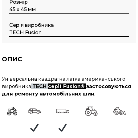
Розмір
45 х 45 мм
Серія виробника
TECH Fusion
ОПИС
Універсальна квадратна латка американського
виробника
TECH
серії Fusion®
застосовуються
для ремонту автомобільних шин
.