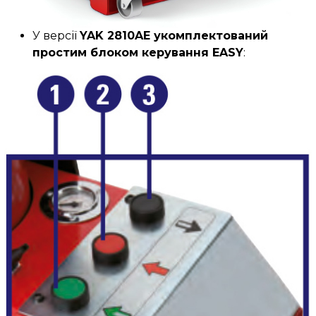
У версії
YAK 2810AE
укомплектований
простим блоком керування EASY
: