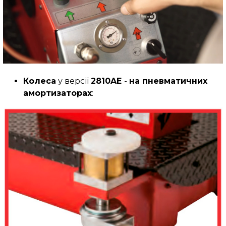
Колеса
у версії
2810AE
-
на пневматичних
амортизаторах
: