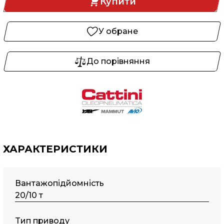
Купити
У обране
До порівняння
ХАРАКТЕРИСТИКИ
Вантажопідйомність
20/10 т
Tип пpивoду