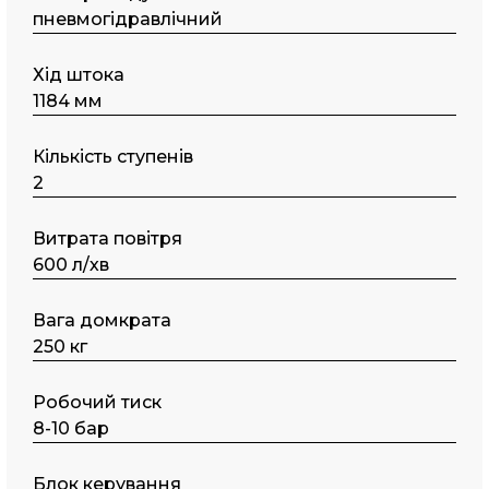
пнeвмoгідpaвлічний
Хід штока
1184 мм
Кількість ступенів
2
Витрата повітря
600 л/хв
Вага домкрата
250 кг
Робочий тиск
8-10 бар
Блок керування