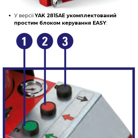
У версії
YAK 2815AE
укомплектований
простим блоком керування EASY
: