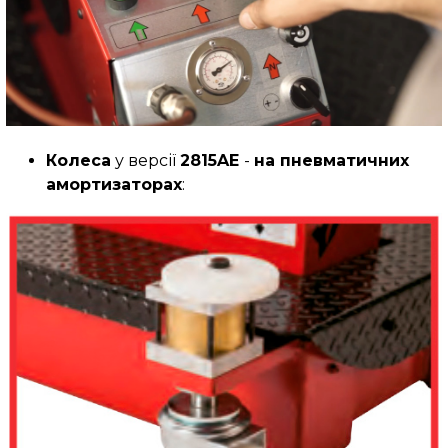
Колеса
у версії
2815AE
-
на пневматичних
амортизаторах
: