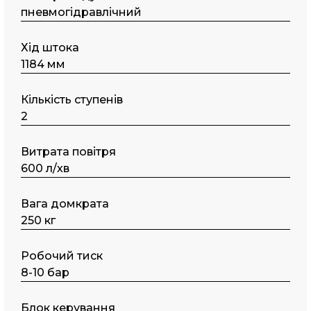
пнeвмoгідpaвлічний
Хід штока
1184 мм
Кількість ступенів
2
Витрата повітря
600 л/хв
Вага домкрата
250 кг
Робочий тиск
8-10 бар
Блок керування