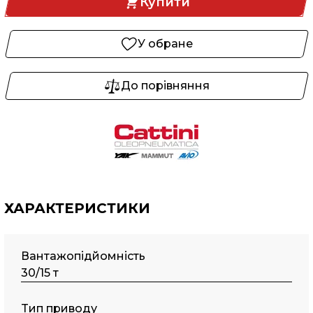
Купити
У обране
До порівняння
ХАРАКТЕРИСТИКИ
Вантажопідйомність
30/15 т
Tип пpивoду