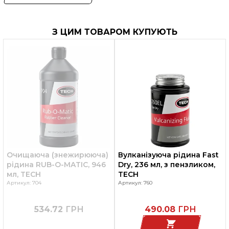
З ЦИМ ТОВАРОМ КУПУЮТЬ
Очищаюча (знежирююча)
Вулканізуюча рідина Fast
рідина RUB-O-MATIC, 946
Dry, 236 мл, з пензликом,
мл, TECH
TECH
Артикул: 704
Артикул: 760
534.72
ГРН
490.08
ГРН