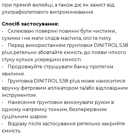
при прямій вклейці, а також діє як захист від
ультрафіолетового випромінювання.
Спосіб застосування:
• Склеювані поверхні повинні бути чистими,
сухими і не мати слідів мастила, олії та пилу.
• Перед використанням ґрунтовки DINITROL 538
plus ретельно збовтайте ємність до появи чіткого
стуку кульок усередині ємності.
• Продовжуйте струшувати банку протягом
хвилини.
• Грунтовка DINITROL 538 plus може наноситися
вручну фетровим аплікатором та/або відповідним
інструментом.
• Нанесення ґрунтовки виконувати рухом в
одному напрямку тонким, безперервним
суцільним шаром.
• Відразу після застосування ретельно закрийте
ємність.