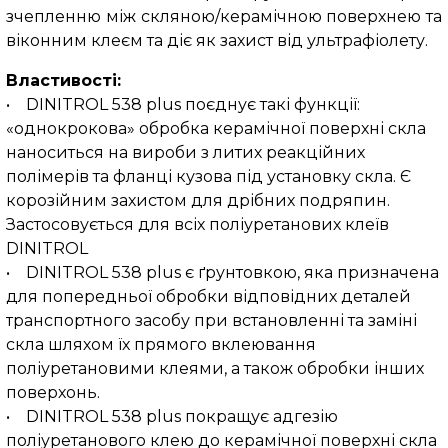
зчепленню між скляною/керамічною поверхнею та
віконним клеєм та діє як захист від ультрафіолету.
Властивості:
• DINITROL 538 plus поєднує такі функції:
«однокрокова» обробка керамічної поверхні скла
наноситься на вироби з литих реакційних
полімерів та фланці кузова під установку скла. Є
корозійним захистом для дрібних подряпин.
Застосовується для всіх поліуретанових клеїв
DINITROL
• DINITROL 538 plus є ґрунтовкою, яка призначена
для попередньої обробки відповідних деталей
транспортного засобу при встановленні та заміні
скла шляхом їх прямого вклеювання
поліуретановими клеями, а також обробки інших
поверхонь.
• DINITROL 538 plus покращує адгезію
поліуретанового клею до керамічної поверхні скла