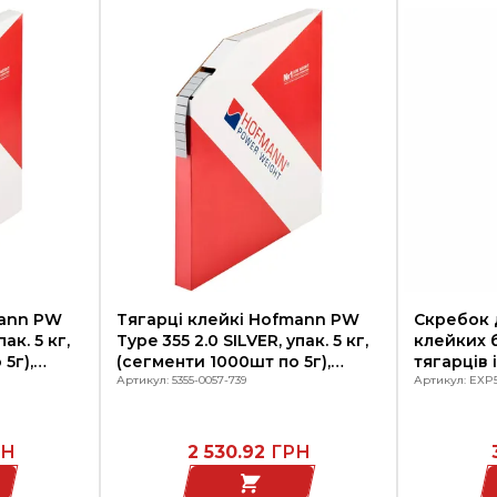
mann PW
Тягарці клейкі Hofmann PW
Скребок 
ак. 5 кг,
Type 355 2.0 SILVER, упак. 5 кг,
клейких 
5г),
(сегменти 1000шт по 5г),
тягарців 
на
SPEEDLINER, Німеччина
Артикул: 5355-0057-739
стрічки з
Артикул: EXP5
кованих 
РН
2 530.92
ГРН