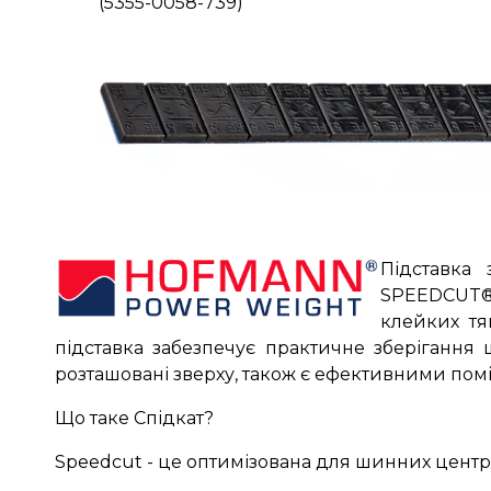
(5355-0058-739)
Підставка
SPEEDCUT®
клейких тя
підставка забезпечує практичне зберігання 
розташовані зверху, також є ефективними пом
Що таке Спідкат?
Speedcut - це оптимізована для шинних центрів