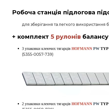
Робоча станція підлогова під
для зберігання та легкого використання 
+ комплект
5 рулонів
балансу
3 упаковки клеючих тягарців
HOFMANN
PW
TYP 
(5355-0057-739)
2 упаковки клеючих тягарців
HOFMANN
PW
TYP 