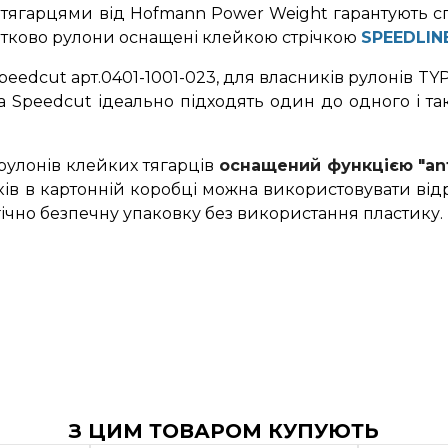
 тягарцями від Hofmann Power Weight гарантують сп
датково рулони оснащені клейкою стрічкою
SPEEDLIN
edcut арт.0401-1001-023, для власників рулонів TY
а Speedcut ідеально підходять один до одного і т
 рулонів клейких тягарців
оснащений функцією "anti
ків в картонній коробці можна використовувати від
ічно безпечну упаковку без використання пластику.
З ЦИМ ТОВАРОМ КУПУЮТЬ