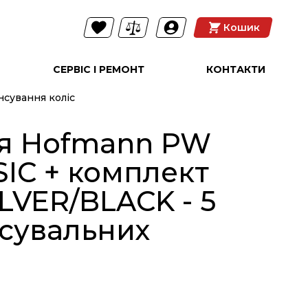
Кошик
СЕРВІС І РЕМОНТ
КОНТАКТИ
нсування коліс
ія Hofmann PW
IC + комплект
ILVER/BLACK - 5
нсувальних