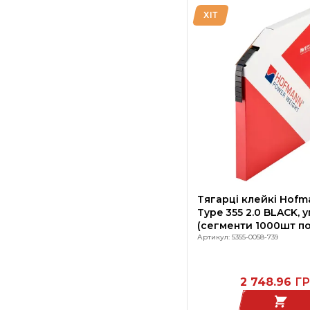
ХІТ
Тягарці клейкі Hof
Type 355 2.0 BLACK, уп
(сегменти 1000шт по 
SPEEDLINER, Німеччи
Артикул: 5355-0058-739
2 748.96
Г