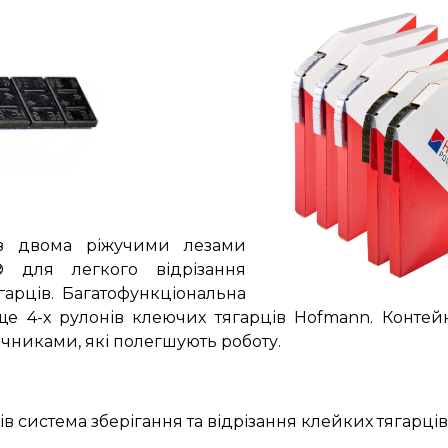
 з двома ріжучими лезами
 для легкого відрізання
гарців. Багатофункціональна
ще 4-х рулонів клеючих тягарців Hofmann. Контейн
ічниками, які полегшують роботу.
 система зберігання та відрізання клейких тягарців