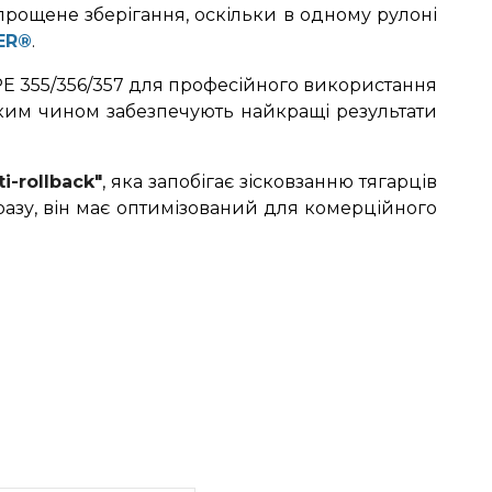
рощене зберігання, оскільки в одному рулоні
ER
®
.
PE 355/356/357 для професійного використання
аким чином забезпечують найкращі результати
-rollback"
, яка запобігає зісковзанню тягарців
разу, він має оптимізований для комерційного