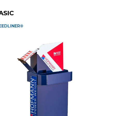
ASIC
EEDLINER
®