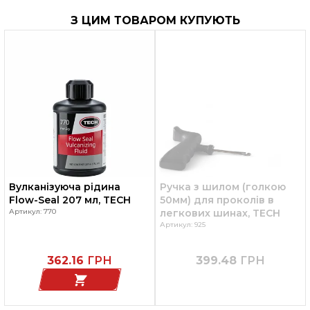
З ЦИМ ТОВАРОМ КУПУЮТЬ
Вулканізуюча рідина
Ручка з шилом (голкою
Flow-Seal 207 мл, TECH
50мм) для проколів в
Артикул: 770
легкових шинах, TECH
Артикул: 925
362.16
ГРН
399.48
ГРН