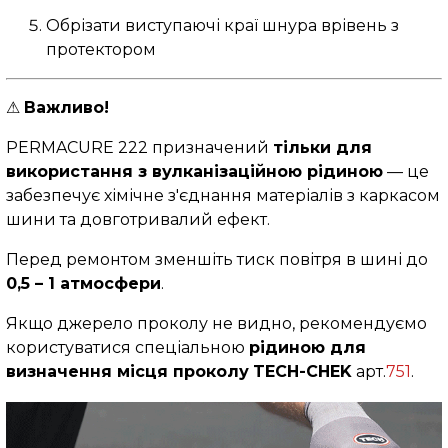
Обрізати виступаючі краї шнура врівень з
протектором
⚠
Важливо!
PERMACURE 222 призначений
тільки для
використання з вулканізаційною рідиною
— це
забезпечує хімічне з'єднання матеріалів з каркасом
шини та довготривалий ефект.
Перед ремонтом зменшіть тиск повітря в шині до
0,5 – 1 атмосфери
.
Якщо джерело проколу не видно, рекомендуємо
користуватися спеціальною
рідиною для
визначення місця проколу
TECH-CHEK
арт.
751
.