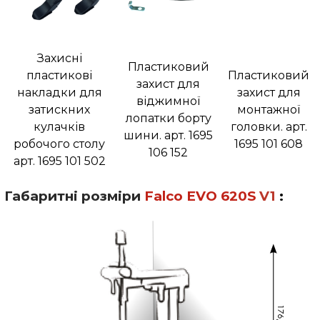
Захисні
Пластиковий
пластикові
Пластиковий
захист для
накладки для
захист для
віджимної
затискних
монтажної
лопатки борту
кулачків
головки. арт.
шини. арт. 1695
робочого столу
1695 101 608
106 152
арт. 1695 101 502
Габаритні розміри
Falco
EVO 620
S
V1
: