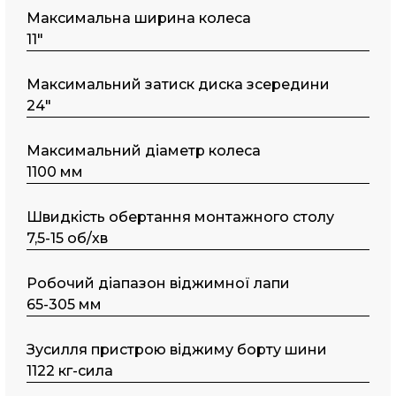
Максимальна ширина колеса
11"
Maкcимaльний затиск диска зсередини
24"
Максимальний діаметр колеса
1100 мм
Швидкість обертання монтажного столу
7,5-15 об/хв
Робочий діапазон віджимної лапи
65-305 мм
Зусилля пристрою віджиму борту шини
1122 кг-сила