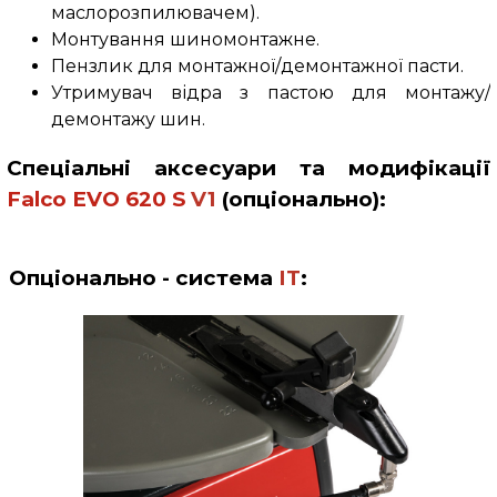
маслорозпилювачем).
Монтування шиномонтажне.
Пензлик для монтажної/демонтажної пасти.
Утримувач відра з пастою для монтажу/
демонтажу шин.
Спеціальні аксесуари та модифікації
Falco
EVO 620
S
V1
(опціонально)
:
Опціонально - с
истема
IT
: