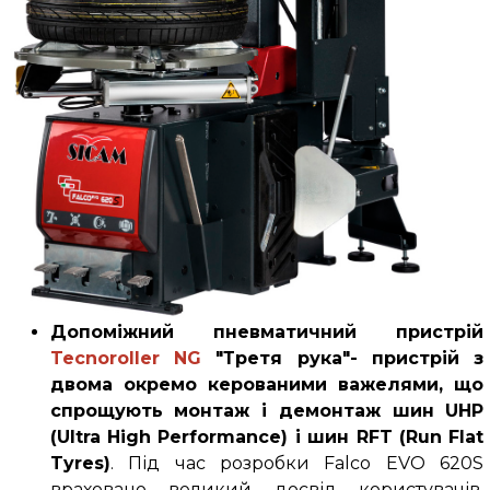
Допоміжний пневматичний пристрій
Tecnoroller NG
"Третя рука"- пристрій з
двома окремо керованими важелями, що
спрощують монтаж і демонтаж шин UHP
(Ultra High Performance) і шин RFT (Run Flat
Tyres)
. Під час розробки
Falco
EVO 620
S
враховано великий досвід користувачів.