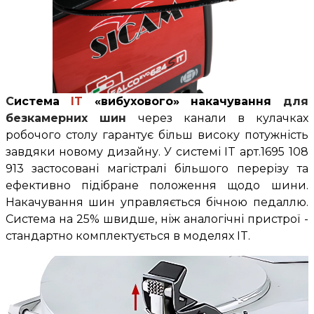
С
истема
IT
«вибухового» накачування
для
безкамерних шин
через канали в кулачках
робочого столу гарантує більш високу потужність
завдяки новому дизайну. У системі IT арт.1695 108
913 застосовані магістралі більшого перерізу та
ефективно підібране положення щодо шини.
Накачування шин управляється бічною педаллю.
Система на 25% швидше, ніж аналогічні пристрої -
стандартно комплектується в моделях IT.