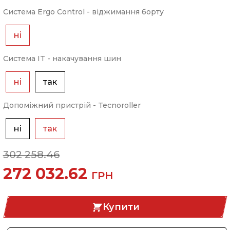
Система Ergo Control - віджимання борту
ні
Система IT - накачування шин
ні
так
Допоміжний пристрій - Tecnoroller
ні
так
302 258.46
272 032.62
ГРН
Купити