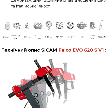
демонтаж шин. Відмінне співвідношення ціни
та Італійської якості.
Технічний опис
SICAM
Falco
EVO 620
S
V1
: