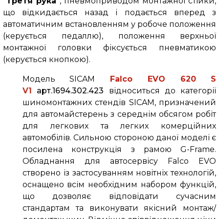
"Третя рука"
, пневмоприводом монтажної стійки,
що відкидається назад і подається вперед з
автоматичним встановленням у робоче положення
(керується педаллю), положення верхньої
монтажної головки фіксується пневматикою
(керується кнопкою).
Модель SICAM
Falco
EVO 620
S
V1
арт.1694.302.423
відноситься до категорії
шиномонтажних стендів SICAM, призначений
для автомайстерень з середнім обсягом робіт
для легкових та легких комерційних
автомобілів. Сильною стороною даної моделі є
посилена конструкція з рамою G-Frame.
Обладнання для автосервісу
Falco
EVO
створено із застосуванням новітніх технологій,
оснащено всім необхідним набором функцій,
що дозволяє відповідати сучасним
стандартам та виконувати якісний монтаж/