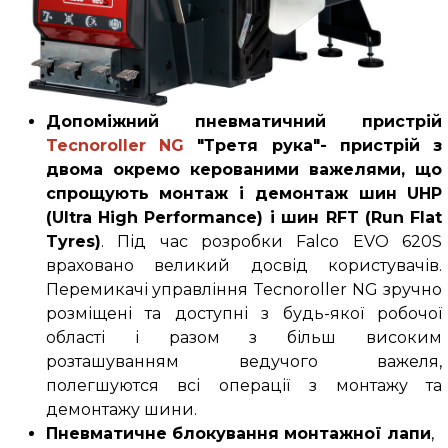
Допоміжний пневматичний пристрій
Tecnoroller NG
"Третя рука"- пристрій з
двома окремо керованими важелями, що
спрощують монтаж і демонтаж шин UHP
(Ultra High Performance) і шин RFT (Run Flat
Tyres)
. Під час розробки
Falco
EVO 620
S
враховано великий досвід користувачів.
Перемикачі управління
Tecnoroller NG
зручно
розміщені та доступні з будь-якої робочої
області і разом з більш високим
розташуванням ведучого важеля,
полегшуются всі операції з монтажу та
демонтажу шини.
Пневматичне блокування монтажної лапи
,