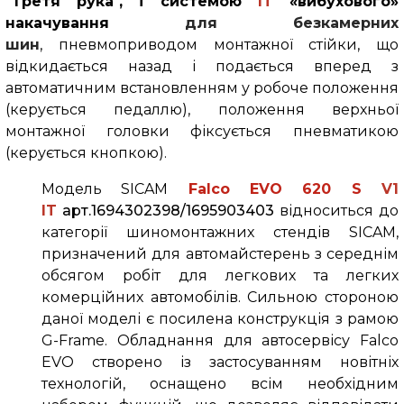
"Третя рука", і системою
IT
«вибухового»
накачування
для безкамерних
шин
, пневмоприводом монтажної стійки, що
відкидається назад і подається вперед з
автоматичним встановленням у робоче положення
(керується педаллю), положення верхньої
монтажної головки фіксується пневматикою
(керується кнопкою).
Модель SICAM
Falco
EVO 620
S
V1
IT
арт.1694302398/1695903403
відноситься до
категорії шиномонтажних стендів SICAM,
призначений для автомайстерень з середнім
обсягом робіт для легкових та легких
комерційних автомобілів. Сильною стороною
даної моделі є посилена конструкція з рамою
G-Frame. Обладнання для автосервісу
Falco
EVO
створено із застосуванням новітніх
технологій, оснащено всім необхідним