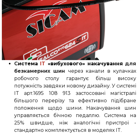
С
истема
IT
«вибухового» накачування
для
безкамерних шин
через канали в кулачках
робочого столу гарантує більш високу
потужність завдяки новому дизайну. У системі
IT арт.1695 108 913 застосовані магістралі
більшого перерізу та ефективно підібране
положення щодо шини. Накачування шин
управляється бічною педаллю. Система на
25% швидше, ніж аналогічні пристрої -
стандартно комплектується в моделях IT.