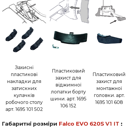
Захисні
Пластиковий
пластикові
Пластиковий
захист для
накладки для
захист для
віджимної
затискних
монтажної
лопатки борту
кулачків
головки. арт.
шини. арт. 1695
робочого столу
1695 101 608
106 152
арт. 1695 101 502
Габаритні розміри
Falco
EVO 620
S
V1
IT
: