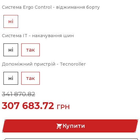
Система Ergo Control - віджимання борту
ні
Система IT - накачування шин
ні
так
Допоміжний пристрій - Tecnoroller
ні
так
341 870.82
307 683.72
ГРН
Купити