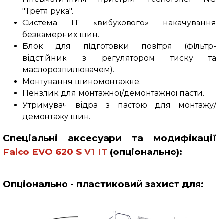
"Третя рука".
С
истема IT «вибухового» накачування
безкамерних шин.
Блок для підготовки повітря (фільтр-
відстійник з регулятором тиску та
маслорозпилювачем).
Монтування шиномонтажне.
Пензлик для монтажної/демонтажної пасти.
Утримувач відра з пастою для монтажу/
демонтажу шин.
Спеціальні аксесуари та модифікації
Falco
EVO 620
S
V1
IT
(опціонально)
:
Опціонально - пластиковий захист для
: