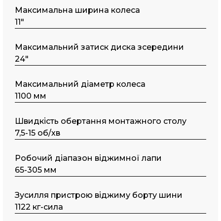
Максимальна ширина колеса
11"
Maкcимaльний затиск диска зсередини
24"
Максимальний діаметр колеса
1100 мм
Швидкість обертання монтажного столу
7,5-15 об/хв
Робочий діапазон віджимної лапи
65-305 мм
Зусилля пристрою віджиму борту шини
1122 кг-сила