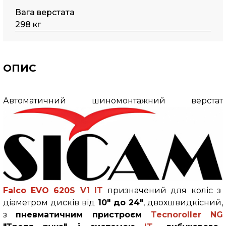
Вага верстата
298 кг
ОПИС
Автоматичний шиномонтажний верстат
Falco
EVO 620
S V1 IT
призначений для коліс з
діаметром дисків від
10" до 24"
, двохшвидкісний,
з
пневматичним пристроєм
Tecnoroller NG