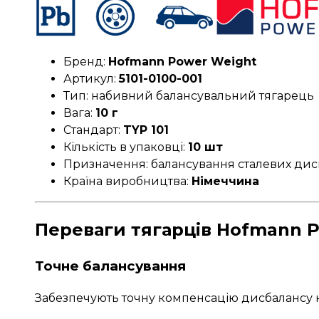
Бренд:
Hofmann Power Weight
Артикул:
5101-0100-001
Тип: набивний балансувальний тягарець
Вага:
10 г
Стандарт:
TYP 101
Кількість в упаковці:
10 шт
Призначення: балансування сталевих дис
Країна виробництва:
Німеччина
Переваги тягарців Hofmann P
Точне балансування
Забезпечують точну компенсацію дисбалансу к