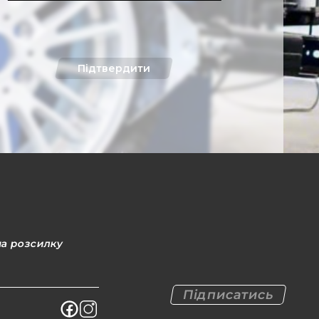
Підтвердити
на розсилку
Підписатись