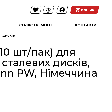
Кошик
СЕРВІС І РЕМОНТ
КОНТАКТИ
) дисків
(10 шт/пак) для
NEW
сталевих дисків,
ann PW, Німеччина