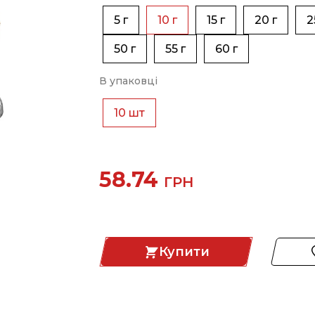
5 г
10 г
15 г
20 г
2
50 г
55 г
60 г
В упаковці
10 шт
58.74
ГРН
Купити