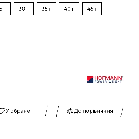
5 г
30 г
35 г
40 г
45 г
У обране
До порівняння