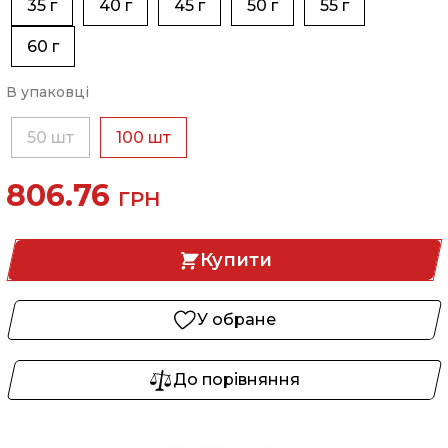
35 г
40 г
45 г
50 г
55 г
60 г
В упаковці
50 шт
100 шт
806.76
ГРН
Купити
У обране
До порівняння