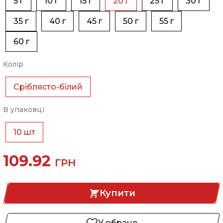
5 г
10 г
15 г
20 г
25 г
30 г
35 г
40 г
45 г
50 г
55 г
60 г
Колір
Сріблясто-білий
В упаковці
10 шт
109.92
ГРН
Купити
У обране