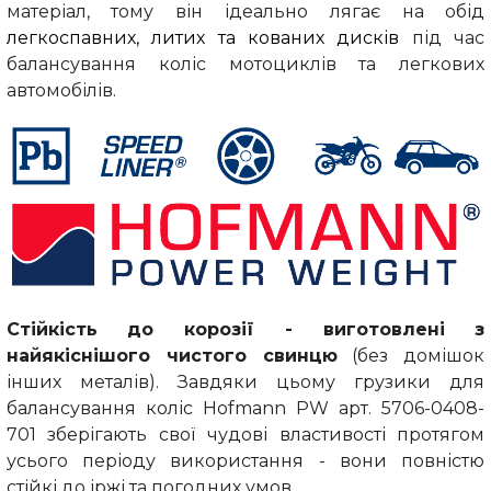
матеріал, тому він ідеально лягає на обід
легкоспавних,
литих та кованих дисків
під час
балансування коліс мотоциклів та легкових
автомобілів.
Стійкість до корозії - виготовлені з
найякіснішого чистого свинцю
(
без домішок
інших металів
). Завдяки цьому грузики для
балансування коліс Hofmann PW арт. 5706-0408-
701 зберігають свої чудові властивості протягом
усього періоду використання - вони повністю
стійкі до іржі та погодних умов.