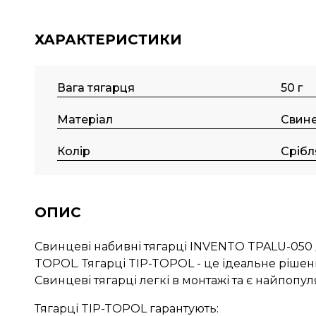
ХАРАКТЕРИСТИКИ
Вага тягарця
50 г
Матеріал
Свин
Колір
Срібл
ОПИС
Свинцеві набивні тягарці INVENTO TPALU-050 
TOPOL. Тягарці TIP-TOPOL - це ідеальне рішенн
Свинцеві тягарці легкі в монтажі та є найпоп
Тягарці TIP-TOPOL гарантують: