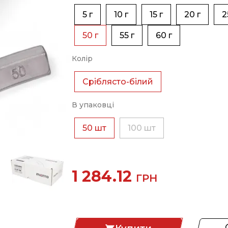
5 г
10 г
15 г
20 г
2
50 г
55 г
60 г
Колір
Сріблясто-білий
В упаковці
50 шт
100 шт
1 284.12
ГРН