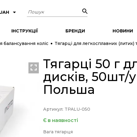
Пошук
 UAH
ІНСТРУКЦІЇ
БРЕНДИ
НОВИНИ
я балансування коліс
Тягарці для легкосплавних (литих) 
Тягарці 50 г 
дисків, 50шт/у
Польша
Артикул: TPALU-050
Є в наявності
Вага тягарця