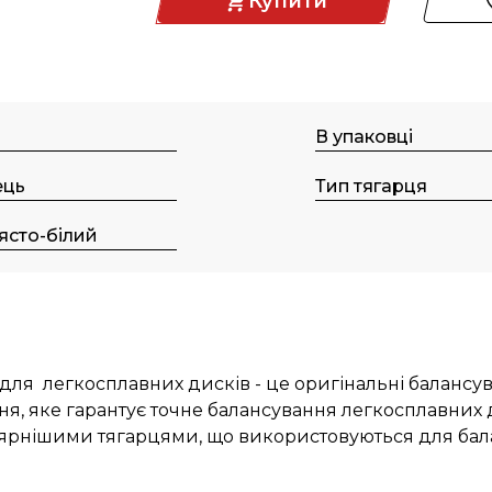
Купити
В упаковці
ець
Тип тягарця
ясто-білий
для легкосплавних дисків - це оригінальні балансув
я, яке гарантує точне балансування легкосплавних ди
улярнішими тягарцями, що використовуються для бала