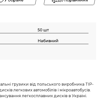
У обране
До порівняння
50 шт
Набивний
альні грузики від польського виробника TIP-
сків легкових автомобілів і мікроавтобусів.
нсування легкосплавних дисків в Україні.