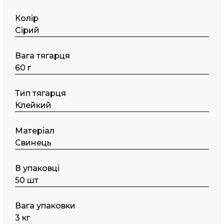
Колір
Сірий
Вага тягарця
60 г
Тип тягарця
Клейкий
Матеріал
Свинець
В упаковці
50 шт
Вага упаковки
3 кг