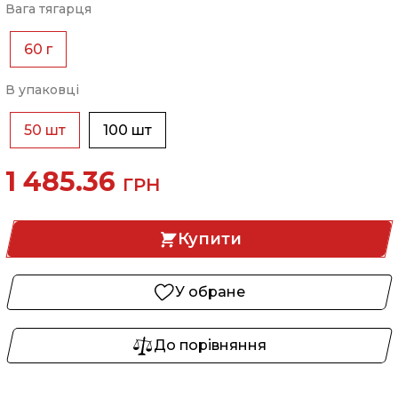
Вага тягарця
60 г
В упаковці
50 шт
100 шт
1 485.36
ГРН
Купити
У обране
До порівняння