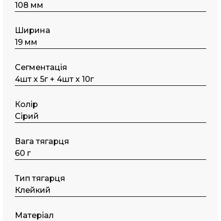
108 мм
Ширина
19 мм
Сегментація
4шт х 5г + 4шт х 10г
Колір
Сірий
Вага тягарця
60 г
Тип тягарця
Клейкий
Матеріал