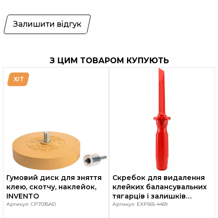
Залишити відгук
З ЦИМ ТОВАРОМ КУПУЮТЬ
ХІТ
Гумовий диск для зняття
Скребок для видалення
клею, скотчу, наклейок,
клейких балансувальних
INVENTO
тягарців і залишків
Артикул: CP7035AD
клейкої стрічки з
Артикул: EXP565-4469
легкосплавних та