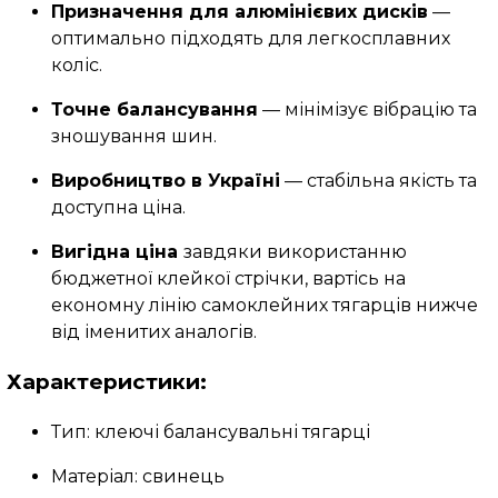
Призначення для алюмінієвих дисків
—
оптимально підходять для легкосплавних
коліс.
Точне балансування
— мінімізує вібрацію та
зношування шин.
Виробництво в Україні
— стабільна якість та
доступна ціна.
Вигідна ціна
завдяки використанню
бюджетної клейкої стрічки, вартісь на
економну лінію самоклейних тягарців нижче
від іменитих аналогів.
Характеристики:
Тип: клеючі балансувальні тягарці
Матеріал: свинець