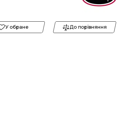
У обране
До порівняння