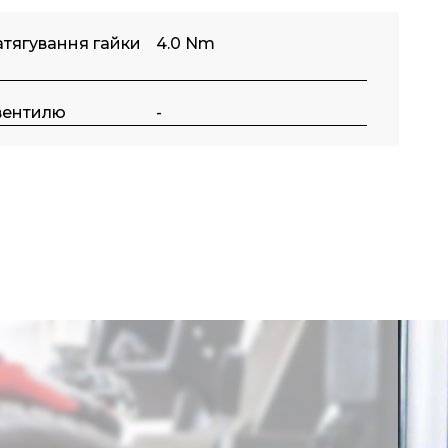
тягування гайки
4.0 Nm
вентилю
-