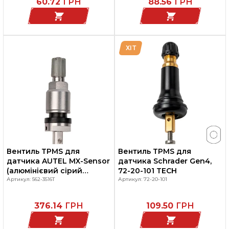
60.72
ГРН
88.56
ГРН
ХІТ
Вентиль TPMS для
Вентиль TPMS для
датчика AUTEL MX-Sensor
датчика Schrader Gen4,
(алюмінієвий сірий
72-20-101 TECH
клапан)
Артикул: 562-3516T
Артикул: 72-20-101
376.14
ГРН
109.50
ГРН