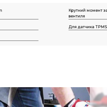
m
Крутний момент за
вентиля
Для датчика TPM