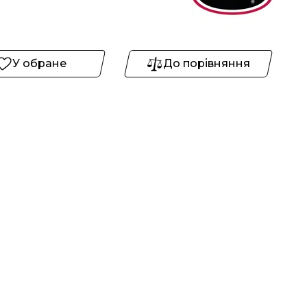
У обране
До порівняння