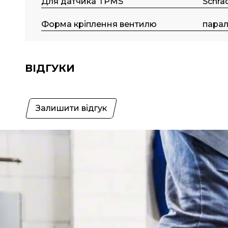
Для датчика TPMS
Schra
Форма кріплення вентилю
пара
ВІДГУКИ
Залишити відгук