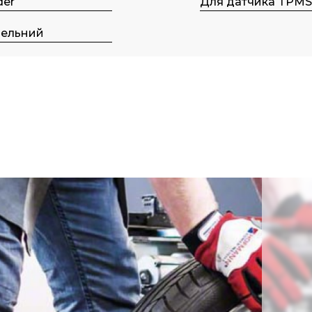
der
Для датчика TPM
лельний