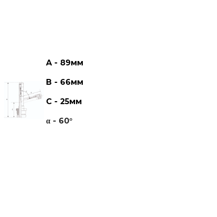
A - 89мм
В - 66мм
С - 25мм
α - 60°