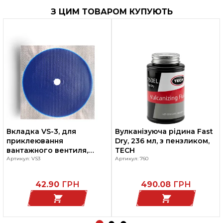
З ЦИМ ТОВАРОМ КУПУЮТЬ
Вкладка VS-3, для
Вулканізуюча рідина Fast
приклеювання
Dry, 236 мл, з пензликом,
вантажного вентиля,
TECH
діаметр 88мм, Ferdus
Артикул: VS3
Артикул: 760
42.90
ГРН
490.08
ГРН