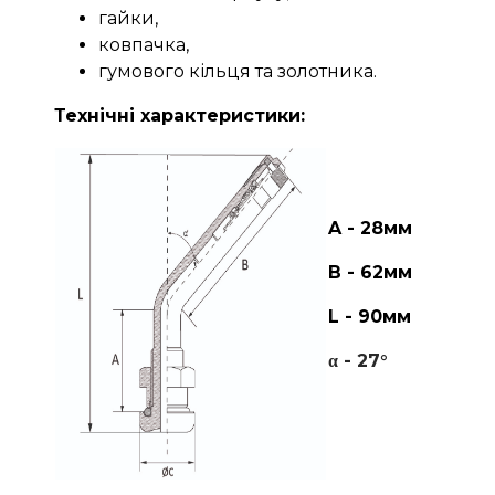
гайки,
ковпачка,
гумового кільця та золотника.
Технічні характеристики:
A - 28мм
В - 62мм
L - 90мм
α - 27°