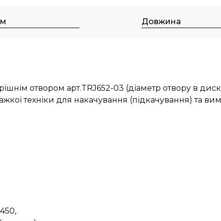
мм
Довжина
шнім отвором арт.TRJ652-03 (діаметр отвору в диску
важкої техніки для накачування (підкачування) та вим
450,