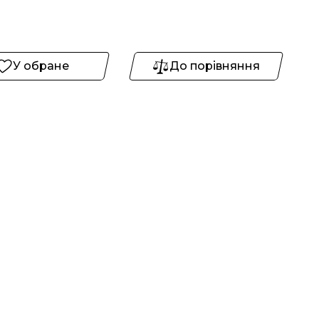
У обране
До порівняння