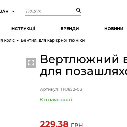
Пошук
 UAH
ІНСТРУКЦІЇ
БРЕНДИ
НОВИНИ
я коліс
Вентилі для кар'єрної техніки
Вертлюжний в
для позашляхо
Артикул: TRJ652-03
Є в наявності
229.38
ГРН