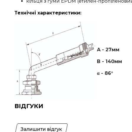
кільця з гуми EPDM (етилен-пропіленовий
Технічні характеристики:
A - 27мм
B - 140мм
α - 86°
ВІДГУКИ
Залишити відгук