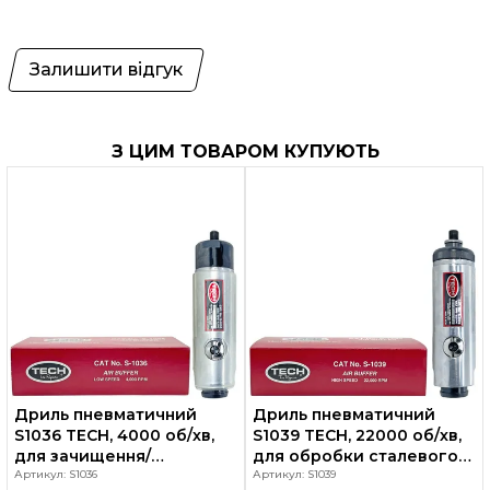
Залишити відгук
З ЦИМ ТОВАРОМ КУПУЮТЬ
Дриль пневматичний
Дриль пневматичний
S1036 TECH, 4000 об/хв,
S1039 TECH, 22000 об/хв,
для зачищення/
для обробки сталевого
шорохування шин що
Артикул: S1036
корду (без патрона)
Артикул: S1039