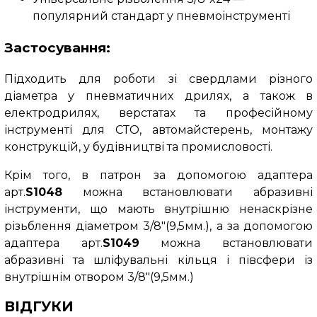
популярний стандарт у пневмоінструменті
Застосування:
Підходить для роботи зі свердлами різного
діаметра у пневматичних дрилях, а також в
електродрилях, верстатах та професійному
інструменті для СТО, автомайстерень, монтажу
конструкцій, у будівництві та промисловості.
Крім того, в патрон за допомогою адаптера
арт.
S1048
можна встановлювати абразивні
інструменти, що мають внутрішню ненаскрізне
різьблення діаметром 3/8"(9,5мм.), а за допомогою
адаптера арт.
S1049
можна встановлювати
абразивні та шліфувальні кільця і півсфери із
внутрішнім отвором 3/8"(9,5мм.)
ВІДГУКИ