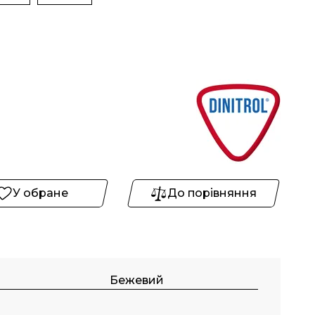
У обране
До порівняння
Бежевий