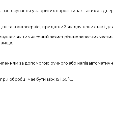
тосування у закритих порожнинах, таких як двері,
 та в автосервісі, придатний як для нових так і дл
ати як тимчасовий захист різних запасних частин 
овища.
енням за допомогою ручного або напівавтоматично
 обробці має бути між 15 і 30°С.