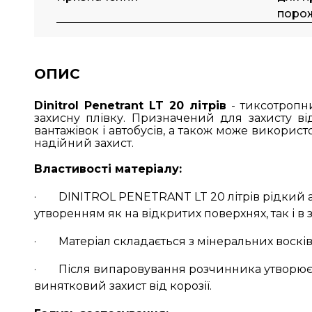
поро
ОПИС
Dinitrol Penetrant LT 20 літрів
- тиксотропн
захисну плівку. Призначений для захисту від
вантажівок і автобусів, а також може викорис
надійний захист.
Властивості матеріалу:
· DINITROL PENETRANT LT 20 літрів рідкий ан
утворенням як на відкритих поверхнях, так і в
· Матеріал складається з мінеральних восків, ін
· Після випаровування розчинника утворюєть
винятковий захист від корозії.