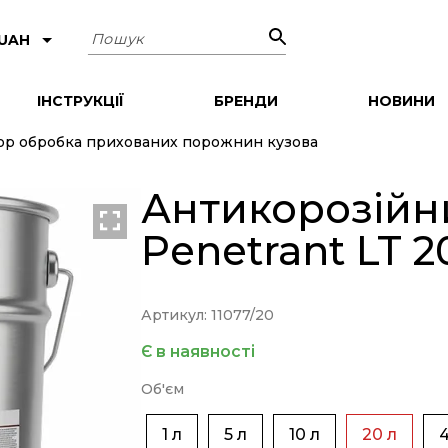
Пошук
 UAH
ІНСТРУКЦІЇ
БРЕНДИ
НОВИНИ
ор обробка прихованих порожнин кузова
Антикорозійн
Penetrant LT 20
Артикул: 11077/20
Є в наявності
Об'єм
1 л
5 л
10 л
20 л
4