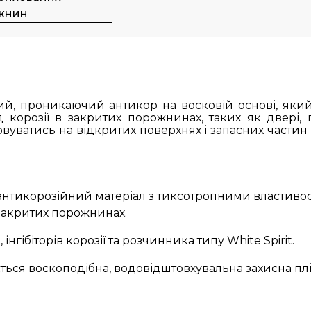
жнин
ий, проникаючий антикор на восковій основі, який
 корозії в закритих порожнинах, таких як двері, 
товуватись на відкритих поверхнях і запасних частин
тикорозійний матеріал з тиксотропними властивост
 закритих порожнинах.
гібіторів корозії та розчинника типу White Spirit.
ся воскоподібна, водовідштовхувальна захисна плі