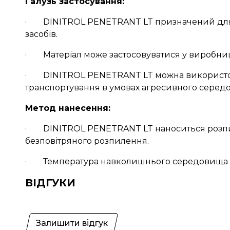
Галузь застосування:
· DINITROL PENETRANT LT призначений для зас
засобів.
· Матеріал може застосовуватися у виробництві
· DINITROL PENETRANT LT можна використовув
транспортування в умовах агресивного серед
Метод нанесення:
· DINITROL PENETRANT LT наноситься розпил
безповітряного розпилення.
· Температура навколишнього середовища при
ВІДГУКИ
Залишити відгук