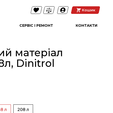
Кошик
СЕРВІС І РЕМОНТ
КОНТАКТИ
ий матеріал
л, Dinitrol
8 л
208 л