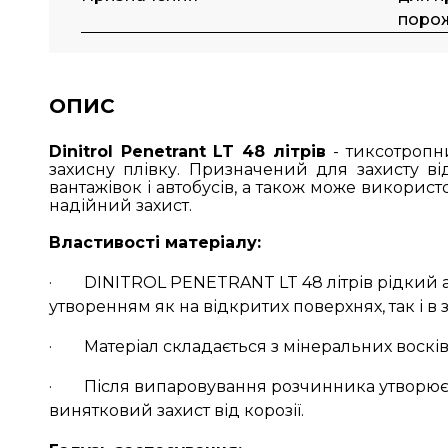
поро
ОПИС
Dinitrol Penetrant LT 48 літрів
- тиксотропн
захисну плівку. Призначений для захисту від
вантажівок і автобусів, а також може викорис
надійний захист.
Властивості матеріалу:
· DINITROL PENETRANT LT 48 літрів рідкий ан
утворенням як на відкритих поверхнях, так і в
· Матеріал складається з мінеральних восків, ін
· Після випаровування розчинника утворюєть
винятковий захист від корозії.