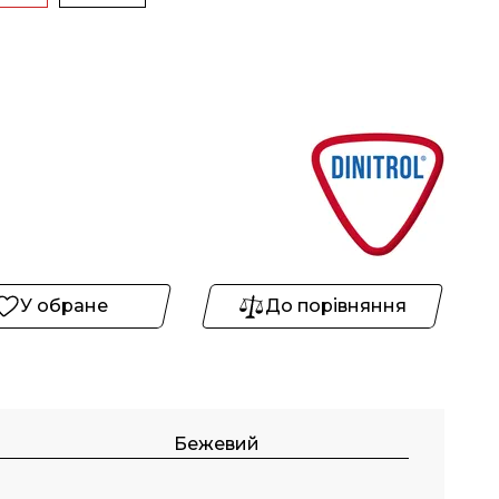
У обране
До порівняння
Бежевий