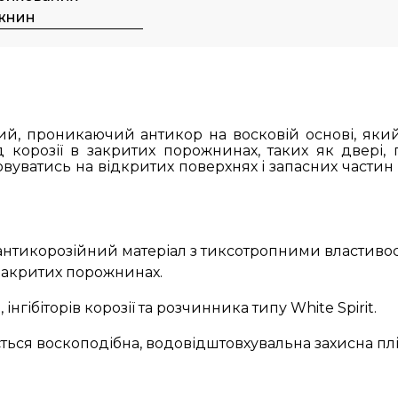
жнин
ий, проникаючий антикор на восковій основі, яки
 корозії в закритих порожнинах, таких як двері, 
товуватись на відкритих поверхнях і запасних частин
тикорозійний матеріал з тиксотропними властивост
 закритих порожнинах.
гібіторів корозії та розчинника типу White Spirit.
ся воскоподібна, водовідштовхувальна захисна плі