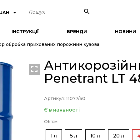
Пошук
 UAH
ІНСТРУКЦІЇ
БРЕНДИ
НОВИНИ
ор обробка прихованих порожнин кузова
Антикорозійн
Penetrant LT 48
Артикул: 11077/50
Є в наявності
Об'єм
1 л
5 л
10 л
20 л
4