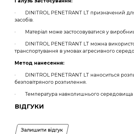
Галузь застосування:
· DINITROL PENETRANT LT призначений для зас
засобів.
· Матеріал може застосовуватися у виробництві
· DINITROL PENETRANT LT можна використовув
транспортування в умовах агресивного серед
Метод нанесення:
· DINITROL PENETRANT LT наноситься розпил
безповітряного розпилення.
· Температура навколишнього середовища при
ВІДГУКИ
Залишити відгук