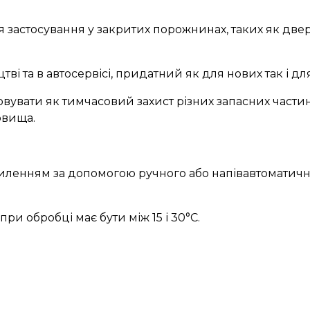
тосування у закритих порожнинах, таких як двері,
 та в автосервісі, придатний як для нових так і дл
ати як тимчасовий захист різних запасних частин 
овища.
енням за допомогою ручного або напівавтоматично
 обробці має бути між 15 і 30°С.