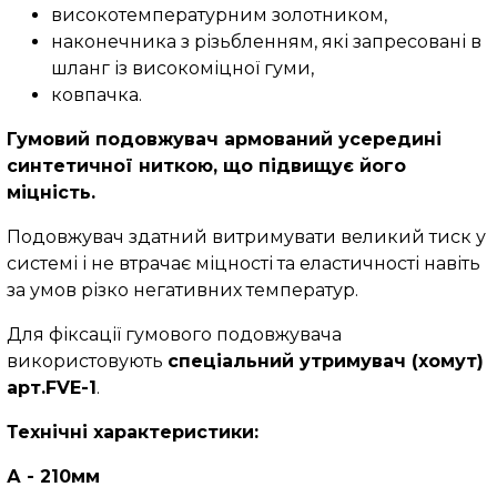
високотемпературним золотником,
наконечника з різьбленням, які запресовані в
шланг із високоміцної гуми,
ковпачка.
Гумовий подовжувач армований усередині
синтетичної ниткою, що підвищує його
міцність.
Подовжувач здатний витримувати великий тиск у
системі і не втрачає міцності та еластичності навіть
за умов різко негативних температур.
Для фіксації гумового подовжувача
використовують
спеціальний утримувач (хомут)
арт.FVE-1
.
Технічні характеристики:
А - 210мм