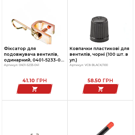
Фіксатор для
Ковпачки пластикові для
подовжувача вентилів,
вентилів, чорні (100 шт. в
одинарний, 0401-5233-041
уп.)
HOFMANN PW
Артикул: 0401-5233-041
Артикул: VC8 BLACK/100
41.10
ГРН
58.50
ГРН