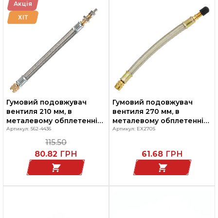
Акція
ХІТ
Гумовий подовжувач
Гумовий подовжувач
вентиля 210 мм, в
вентиля 270 мм, в
металевому обплетенні
металевому обплетенні
для здвоєних коліс,
Артикул: 562-4436
для здвоєних коліс
Артикул: EX270S
Invento
115.50
80.82
ГРН
61.68
ГРН