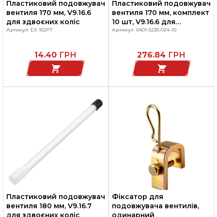
Пластиковий подовжувач
Пластиковий подовжувач
вентиля 170 мм, V9.16.6
вентиля 170 мм, комплект
для здвоєних коліс
10 шт, V9.16.6 для
Артикул: EX 152PT
здвоєних коліс, 0401-
Артикул: 0401-5233-024-10
5233-024 HOFMANN PW
14.40
ГРН
276.84
ГРН
Пластиковий подовжувач
Фіксатор для
вентиля 180 мм, V9.16.7
подовжувача вентилів,
для здвоєних коліс
одинарний