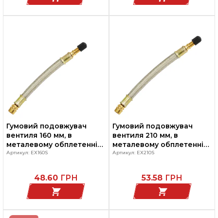
Гумовий подовжувач
Гумовий подовжувач
вентиля 160 мм, в
вентиля 210 мм, в
металевому обплетенні
металевому обплетенні
для здвоєних коліс
Артикул: EX160S
для здвоєних коліс
Артикул: EX210S
48.60
ГРН
53.58
ГРН