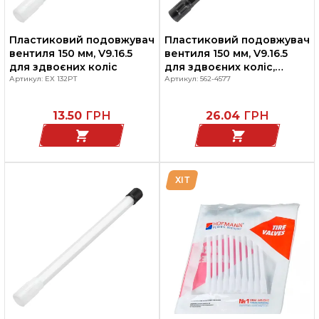
Пластиковий подовжувач
Пластиковий подовжувач
вентиля 150 мм, V9.16.5
вентиля 150 мм, V9.16.5
для здвоєних коліс
для здвоєних коліс,
Артикул: EX 132PT
Invento
Артикул: 562-4577
13.50
ГРН
26.04
ГРН
ХІТ