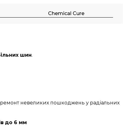
Chemical Cure
більних шин
.
ий ремонт невеликих пошкоджень у радіальних
ів
до 6 мм