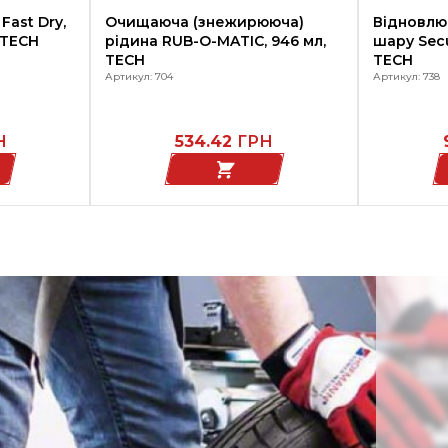
Fast Dry,
Очищаюча (знежирююча)
Відновлю
 TECH
рідина RUB-O-MATIC, 946 мл,
шару Secu
TECH
TECH
Артикул: 704
Артикул: 738
Н
534.42
ГРН