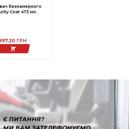
вач безкамерного
rity Coat 473 мл,
997.20
ГРН
Є ПИТАННЯ?
МИ ВАМ ЗАТЕЛЕФОНУЄМО