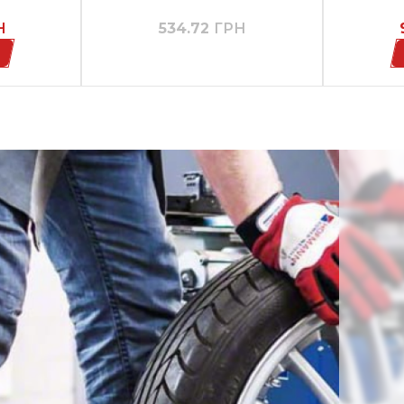
Н
534.72
ГРН