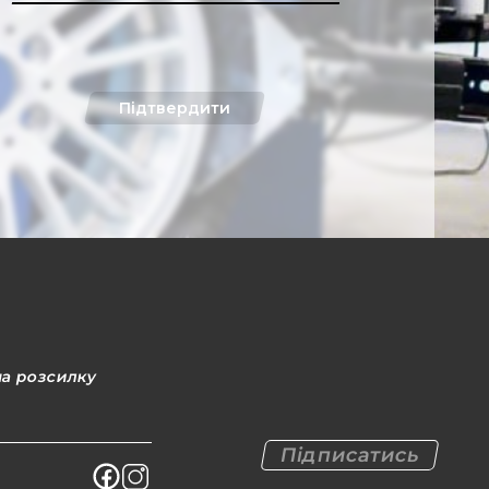
Підтвердити
на розсилку
Підписатись