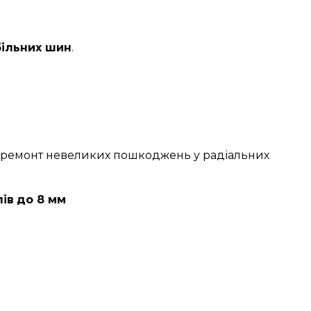
більних шин
.
ий ремонт невеликих пошкоджень у радіальних
ів
до 8 мм