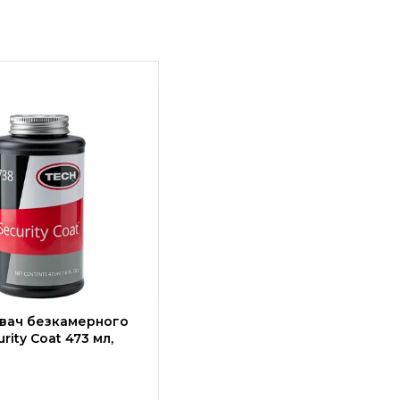
вач безкамерного
rity Coat 473 мл,