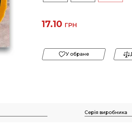
17.10
ГРН
У обране
м
Серія виробника