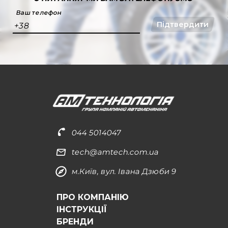
Ваш телефон
Підтвердити
+38
044 5014047
tech@amtech.com.ua
м.Київ, вул. Івана Дзюби 9
ПРО КОМПАНІЮ
ІНСТРУКЦІЇ
БРЕНДИ