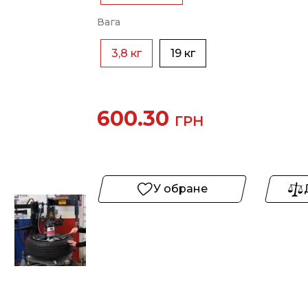
Вага
3,8 кг
19 кг
600.30
ГРН
У обране