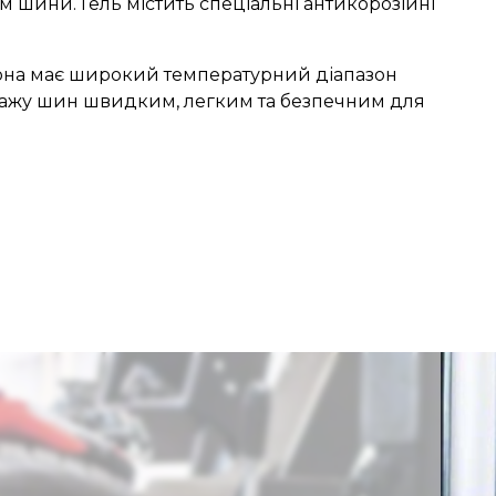
 шини. Гель містить спеціальні антикорозійні
Вона має широкий температурний діапазон
онтажу шин швидким, легким та безпечним для