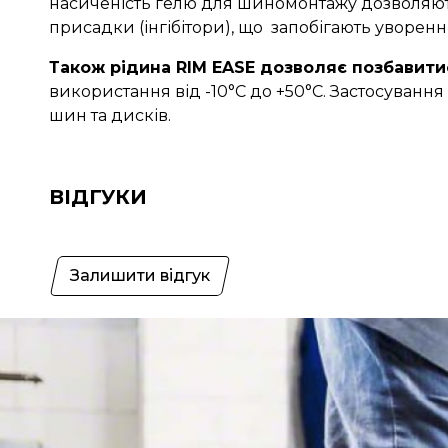
насиченість гелю для шиномонтажу дозволяють
присадки (інгібітори), що запобігають уворенн
Також рідина RIM EASE дозволяє позбавит
використання від -10°C до +50°C. Застосуван
шин та дисків.
ВІДГУКИ
Залишити відгук