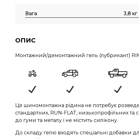
Вага
3,8 кг
ОПИС
Монтажний/демонтажний гель (лубрикант) RIM
Ця шиномонтажна рідина не потребує розведен
стандартних, RUN-FLAT, низькопрофільних та сп
до гуми та металу і не містить силікону.
До складу гелю входять спеціальні добавки для