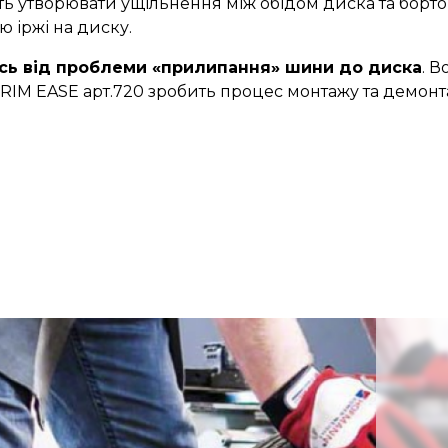
 утворювати ущільнення між обідом диска та бортом
ю іржі на диску.
ись від проблеми «прилипання» шини до диска
. 
ня RIM EASE арт.720 зробить процес монтажу та дем