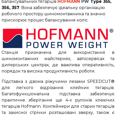
балансувальних тягарців
HOFMANN
PW
Type 355,
356, 357
. Вона забезпечує ідеальну організацію
робочого простору шиномонтажника та значно
прискорює процес балансування коліс.
Станція призначена для використання в
шиномонтажних майстернях, автосервісах та
дилерських центрах, де важлива оперативність,
порядок та висока продуктивність роботи.
Підставка з двома ріжучими лезами SPEEDCUT®
для легкого відрізання клейких тягарців.
Багатофункціональна підставка забезпечує
практичне зберігання ще 4-х рулонів клеючих
тягарців Hofmann. Контейнери для старих тягарців
та захисної стрічки розташовані зверху, також є