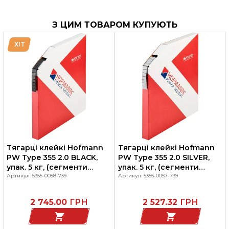
З ЦИМ ТОВАРОМ КУПУЮТЬ
ХІТ
Тягарці клейкі Hofmann
Тягарці клейкі Hofmann
PW Type 355 2.0 BLACK,
PW Type 355 2.0 SILVER,
упак. 5 кг, (сегменти
упак. 5 кг, (сегменти
1000шт по 5г),
Артикул: 5355-0058-739
1000шт по 5г),
Артикул: 5355-0057-739
SPEEDLINER, Німеччина
SPEEDLINER, Німеччина
2 745.00
ГРН
2 527.32
ГРН