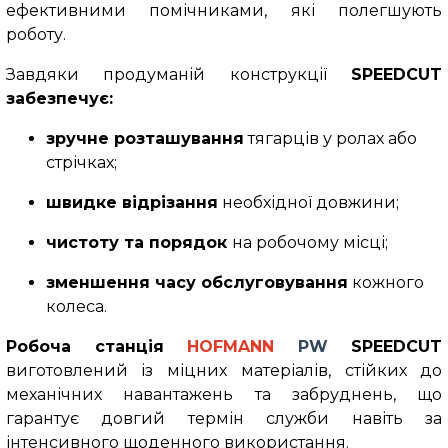
ефективними помічниками, які полегшують
роботу.
Завдяки продуманій конструкції
SPEEDCUT
забезпечує:
зручне розташування
тягарців у ролах або
стрічках;
швидке відрізання
необхідної довжини;
чистоту та порядок
на робочому місці;
зменшення часу обслуговування
кожного
колеса.
Робоча станція
HOFMANN
PW
SPEEDCUT
виготовлений із міцних матеріалів, стійких до
механічних навантажень та забруднень, що
гарантує довгий термін служби навіть за
інтенсивного щоденного використання.