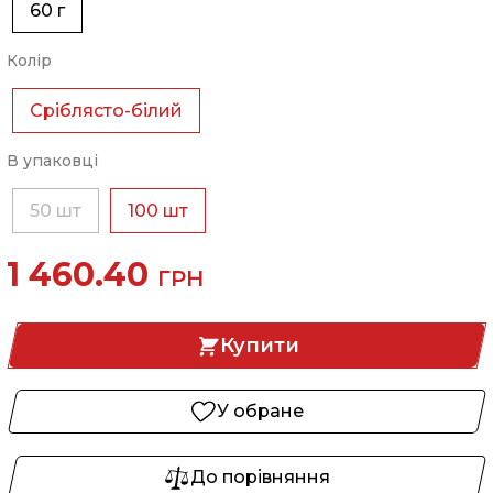
60 г
Колір
Сріблясто-білий
В упаковці
50 шт
100 шт
1 460.40
ГРН
Купити
У обране
До порівняння