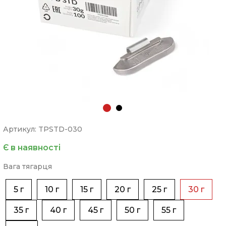
Артикул: TPSTD-030
Є в наявності
Вага тягарця
5 г
10 г
15 г
20 г
25 г
30 г
35 г
40 г
45 г
50 г
55 г