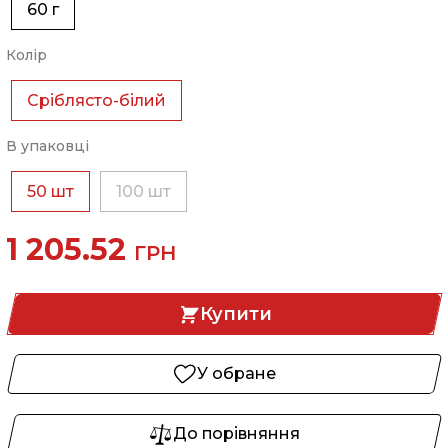
60 г
Колір
Сріблясто-білий
В упаковці
50 шт
100 шт
1 205.52
ГРН
Купити
У обране
До порівняння