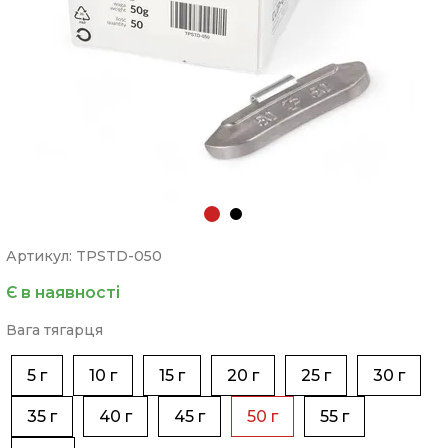
Артикул: TPSTD-050
Є в наявності
Вага тягарця
5 г
10 г
15 г
20 г
25 г
30 г
35 г
40 г
45 г
50 г
55 г