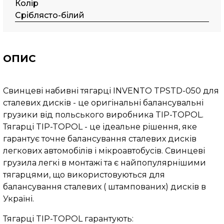
Колір
Сріблясто-білий
ОПИС
Свинцеві набивні тягарці INVENTO TPSTD-050 для
сталевих дисків - це оригінальні балансувальні
грузики від польського виробника TIP-TOPOL.
Тягарці TIP-TOPOL - це ідеальне рішення, яке
гарантує точне балансування сталевих дисків
легкових автомобілів і мікроавтобусів. Свинцеві
грузила легкі в монтажі та є найпопулярнішими
тягарцями, що використовуються для
балансування сталевих ( штампованих) дисків в
Україні.
Тягарці TIP-TOPOL гарантують: