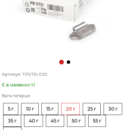
Артикул: TPSTD-020
Є в наявності
Вага тягарця
5 г
10 г
15 г
20 г
25 г
30 г
35 г
40 г
45 г
50 г
55 г