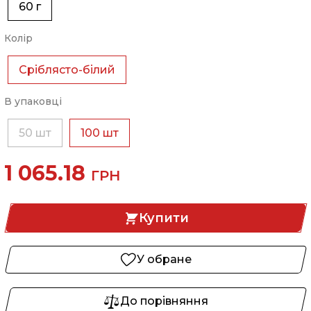
60 г
Колір
Сріблясто-білий
В упаковці
50 шт
100 шт
1 065.18
ГРН
Купити
У обране
До порівняння