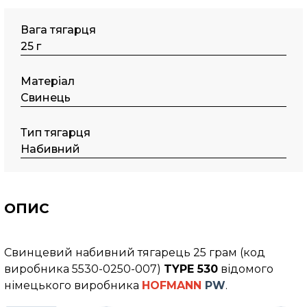
Вага тягарця
25 г
Матеріал
Свинець
Тип тягарця
Набивний
ОПИС
Свинцевий набивний тягарець 25 грам (код
виробника 5530-0250-007)
TYPE 530
відомого
німецького виробника
HOFMANN
PW
.