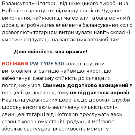
Балансувальні тягарці від німецького виробника
Hofmann гарантують відмінну точність. Чудове
виконання, найякісніші матеріали та багаторічний
досвід виробництва елементів балансування коліс
дозволяють тягарцям витримувати навіть складні
умови експлуатації на вантажних автомобілях!
Довговічність, яка вражає!
HOFMANN
PW TYPE 530
колісні грузики
виготовлені зі свинцю найвищої якості, що
забезпечує ідеальну стійкість до складних
погодних умов.
Свинець додатково захищений
в
процесі цинкування, тому
не
піддається корозії
!
Навіть на українських дорогах, де дорожні служби
щороку висипають величезну кількість солі -
свинцеві тягарці від Hofmann прослужать весь
сезон в хорошому стані! Продукція Hofmann
зберігає свої чудові властивості з моменту